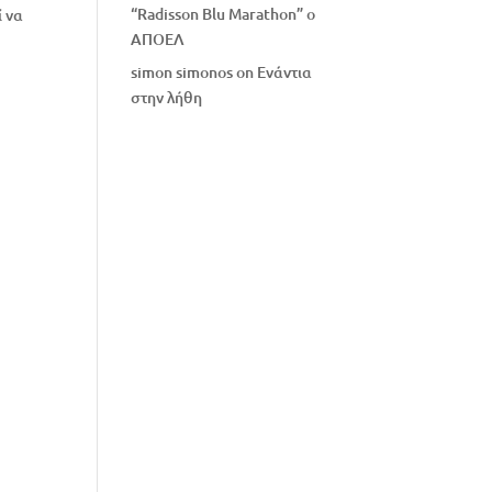
“Radisson Blu Marathon” ο
ί να
ΑΠΟΕΛ
simon simonos
on
Eνάντια
στην λήθη