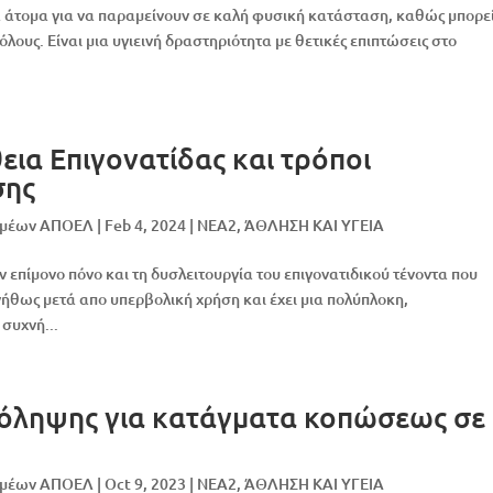
λά άτομα για να παραμείνουν σε καλή φυσική κατάσταση, καθώς μπορε
λους. Είναι μια υγιεινή δραστηριότητα με θετικές επιπτώσεις στο
ια Eπιγονατίδας και τρόποι
σης
ομέων ΑΠΟΕΛ
|
Feb 4, 2024
|
NEA2
,
ΆΘΛΗΣΗ ΚΑΙ ΥΓΕΙΑ
ν επίμονο πόνο και τη δυσλειτουργία του επιγονατιδικού τένοντα που
νήθως μετά απο υπερβολική χρήση και έχει μια πολύπλοκη,
συχνή...
ρόληψης για κατάγματα κοπώσεως σε
ομέων ΑΠΟΕΛ
|
Oct 9, 2023
|
NEA2
,
ΆΘΛΗΣΗ ΚΑΙ ΥΓΕΙΑ