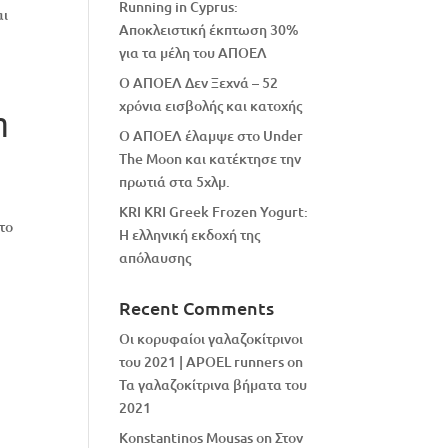
Running in Cyprus:
αι
Αποκλειστική έκπτωση 30%
για τα μέλη του ΑΠΟΕΛ
Ο ΑΠΟΕΛ Δεν Ξεχνά – 52
χρόνια εισβολής και κατοχής
η
Ο ΑΠΟΕΛ έλαμψε στο Under
The Moon και κατέκτησε την
πρωτιά στα 5χλμ.
KRI KRI Greek Frozen Yogurt:
στο
Η ελληνική εκδοχή της
απόλαυσης
Recent Comments
Οι κορυφαίοι γαλαζοκίτρινοι
του 2021 | APOEL runners
on
Τα γαλαζοκίτρινα βήματα του
2021
Konstantinos Mousas
on
Στον