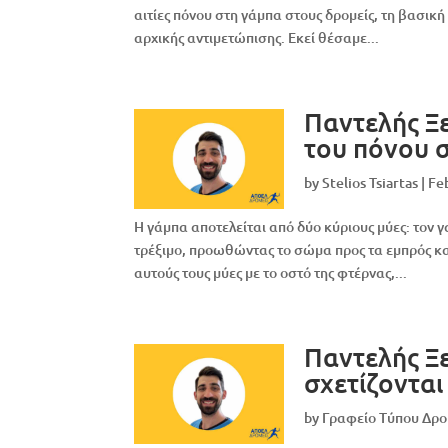
αιτίες πόνου στη γάμπα στους δρομείς, τη βασικ
αρχικής αντιμετώπισης. Εκεί θέσαμε...
Παντελής Ξ
του πόνου σ
by
Stelios Tsiartas
|
Fe
Η γάμπα αποτελείται από δύο κύριους μύες: τον γ
τρέξιμο, προωθώντας το σώμα προς τα εμπρός κα
αυτούς τους μύες με το οστό της φτέρνας,...
Παντελής Ξ
σχετίζονται
by
Γραφείο Τύπου Δρ