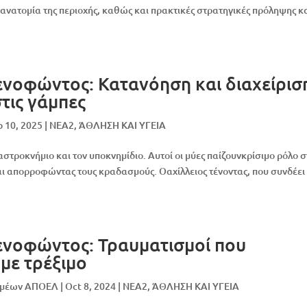
ή ανατομία της περιοχής, καθώς και πρακτικές στρατηγικές πρόληψης κ
ενοφώντος: Κατανόηση και διαχείρισ
τις γάμπες
b 10, 2025
|
NEA2
,
ΆΘΛΗΣΗ ΚΑΙ ΥΓΕΙΑ
αστροκνήμιο και τον υποκνημίδιο. Αυτοί οι μύες παίζουνκρίσιμο ρόλο 
ι απορροφώντας τους κραδασμούς. Οαχίλλειος τένοντας, που συνδέει
ενοφώντος: Τραυματισμοί που
 με τρέξιμο
ομέων ΑΠΟΕΛ
|
Oct 8, 2024
|
NEA2
,
ΆΘΛΗΣΗ ΚΑΙ ΥΓΕΙΑ