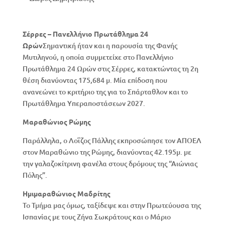
Σέρρες – Πανελλήνιο Πρωτάθλημα 24
Ωρών
Σημαντική ήταν και η παρουσία της Φανής
Μυτιληνού, η οποία συμμετείχε στο Πανελλήνιο
Πρωτάθλημα 24 Ωρών στις Σέρρες, κατακτώντας τη 2η
θέση διανύοντας 175,684 μ. Μία επίδοση που
ανανεώνει το κριτήριο της για το Σπάρταθλον και το
Πρωτάθλημα Υπεραποστάσεων 2027.
Μαραθώνιος Ρώμης
Παράλληλα, ο Λοΐζος Πάλλης εκπροσώπησε τον ΑΠΟΕΛ
στον Μαραθώνιο της Ρώμης, διανύοντας 42.195μ. με
την γαλαζοκίτρινη φανέλα στους δρόμους της “Αιώνιας
Πόλης”.
Ημιμαραθώνιος Μαδρίτης
Το Τμήμα μας όμως, ταξίδεψε και στην Πρωτεύουσα της
Ισπανίας με τους Ζήνα Σωκράτους και ο Μάριο