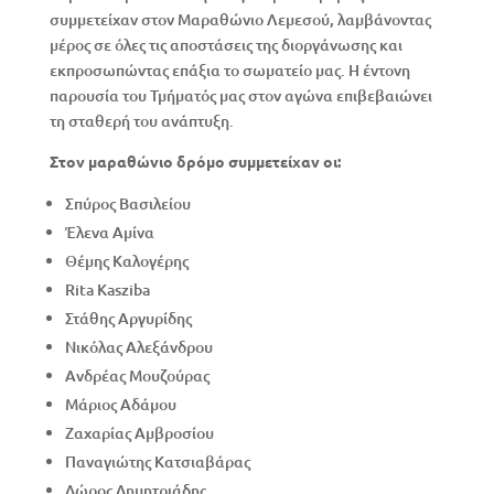
συμμετείχαν στον Μαραθώνιο Λεμεσού, λαμβάνοντας
μέρος σε όλες τις αποστάσεις της διοργάνωσης και
εκπροσωπώντας επάξια το σωματείο μας. Η έντονη
παρουσία του Τμήματός μας στον αγώνα επιβεβαιώνει
τη σταθερή του ανάπτυξη.
Στον μαραθώνιο δρόμο συμμετείχαν οι:
Σπύρος Βασιλείου
Έλενα Αμίνα
Θέμης Καλογέρης
Rita Kasziba
Στάθης Αργυρίδης
Νικόλας Αλεξάνδρου
Ανδρέας Μουζούρας
Μάριος Αδάμου
Ζαχαρίας Αμβροσίου
Παναγιώτης Κατσιαβάρας
Δώρος Δημητριάδης