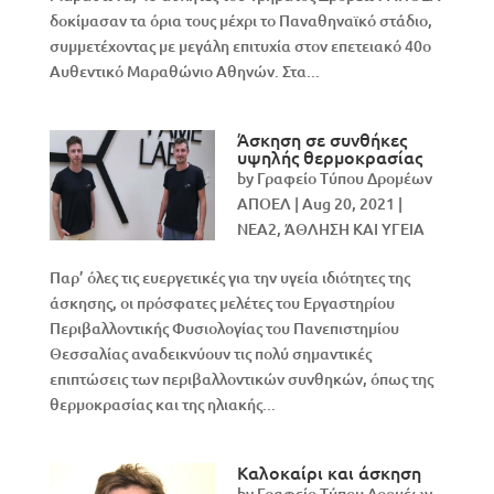
δοκίμασαν τα όρια τους μέχρι το Παναθηναϊκό στάδιο,
συμμετέχοντας με μεγάλη επιτυχία στον επετειακό 40ο
Αυθεντικό Μαραθώνιο Αθηνών. Στα...
Άσκηση σε συνθήκες
υψηλής θερμοκρασίας
by
Γραφείο Τύπου Δρομέων
ΑΠΟΕΛ
|
Aug 20, 2021
|
NEA2
,
ΆΘΛΗΣΗ ΚΑΙ ΥΓΕΙΑ
Παρ’ όλες τις ευεργετικές για την υγεία ιδιότητες της
άσκησης, οι πρόσφατες μελέτες του Εργαστηρίου
Περιβαλλοντικής Φυσιολογίας του Πανεπιστημίου
Θεσσαλίας αναδεικνύουν τις πολύ σημαντικές
επιπτώσεις των περιβαλλοντικών συνθηκών, όπως της
θερμοκρασίας και της ηλιακής...
Καλοκαίρι και άσκηση
by
Γραφείο Τύπου Δρομέων