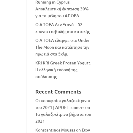
Running in Cyprus:
Αποκλειστική έκπτωση 30%
για τα μέλη του ΑΠΟΕΛ
Ο ΑΠΟΕΛ Δεν Ξεχνά – 52
χρόνια εισβολής και κατοχής
Ο ΑΠΟΕΛ έλαμψε στο Under
The Moon και κατέκτησε την
πρωτιά στα 5χλμ.
KRI KRI Greek Frozen Yogurt:
Η ελληνική εκδοχή της
απόλαυσης
Recent Comments
Οι κορυφαίοι γαλαζοκίτρινοι
του 2021 | APOEL runners
on
Τα γαλαζοκίτρινα βήματα του
2021
Konstantinos Mousas
on
Στον