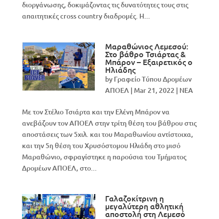
διοργάνωσης, δοκιμάζοντας τις δυνατότητες τους στις
απαιτητικές cross country διαδρομές. Η...
Μαραθώνιος Λεμεσού:
Στο βάθρο Τσιάρτας &
Μπάρον – Εξαιρετικός ο
Ηλιάδης
by
Γραφείο Τύπου Δρομέων
ΑΠΟΕΛ
|
Mar 21, 2022
|
NEA
Με τον Στέλιο Τσιάρτα και την Ελένη Μπάρον να
ανεβάζουν τον ΑΠΟΕΛ στην τρίτη θέση του βάθρου στις
αποστάσεις των 5χιλ. και του Μαραθωνίου αντίστοιχα,
και την 5η θέση του Χρυσόστομου Ηλιάδη στο μισό
Μαραθώνιο, σφραγίστηκε η παρούσια του Τμήματος
Δρομέων ΑΠΟΕΛ, στο...
Γαλαζοκίτρινη η
μεγαλύτερη αθλητική
αποστολή στη Λεμεσό