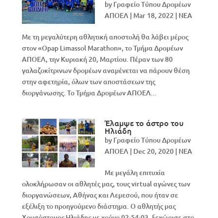
by
Γραφείο Τύπου Δρομέων
ΑΠΟΕΛ
|
Mar 18, 2022
|
NEA
Με τη μεγαλύτερη αθλητική αποστολή θα λάβει μέρος
στον «Opap Limassol Marathon», το Τμήμα Δρομέων
ΑΠΟΕΛ, την Κυριακή 20, Μαρτίου. Πέραν των 80
γαλαζοκίτρινων δρομέων αναμένεται να πάρουν θέση
στην αφετηρία, όλων των αποστάσεων της
διοργάνωσης. Το Τμήμα Δρομέων ΑΠΟΕΛ...
Έλαμψε το άστρο του
Ηλιάδη
by
Γραφείο Τύπου Δρομέων
ΑΠΟΕΛ
|
Dec 20, 2020
|
NEA
Με μεγάλη επιτυχία
ολοκλήρωσαν οι αθλητές μας, τους virtual αγώνες των
διοργανώσεων, Αθήνας και Λεμεσού, που ήταν σε
εξέλιξη το προηγούμενο διάστημα. Ο αθλητής μας
Χρυσόστομος Ηλιάδης με χρόνο 02:54:03, ξεχώρισε στο