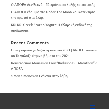
Ο ΑΠΟΕΛ Δεν Ξεχνά – 52 χρόνια εισβολής και κατοχής
Ο ΑΠΟΕΛ έλαμψε στο Under The Moon και κατέκτησε
την πρωτιά στα 5χλμ.
KRI KRI Greek Frozen Yogurt: Η ελληνική εκδοχή της
απόλαυσης
Recent Comments
Οι κορυφαίοι γαλαζοκίτρινοι του 2021 | APOEL runners
on
Τα γαλαζοκίτρινα βήματα του 2021
Konstantinos Mousas
on
Στον “Radisson Blu Marathon” ο
ΑΠΟΕΛ
simon simonos
on
Eνάντια στην λήθη