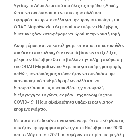
Υγείας, το Δήμο Λεμεσού και όλες τις αρμόδιες Αρχές,
ώστε να σχεδιάσουμε ένα αυστηρό αλλά και
εφαρμόσιμο πρωτόκολλο για την πραγματοποίηση του
ΟΠΑΠ Μαραθωνίου Λεμεσού τον επόμενο Νοέμβριο,
δυστυχώς δεν καταφέραμε να βρούμε την χρυσή τομή.
Ακόμη όμως και να καταλήγαμε σε κάποιο πρωτόκολλο,
αποδεκτό από όλους, δεν είναι βέβαιο αν οι εξελίξεις
μέχρι τον Νοέμβριο θα επέβαλλαν την πλήρη ακύρωση
του ΟΠΑΠ Μαραθωνίου Λεμεσού για ακόμη μια φορά,
καθώς μοναδικός μας στόχος ήταν να συνδυάσουμε
ικανοποιητικό αριθμό δρομέων αλλά και να
διασφαλίσουμε τις προϋποθέσεις για ασφαλή
διεξαγωγή του αγώνα, εν μέσω της πανδημίας του
COVID-19. Η ίδια αβεβαιότητα υπάρχει και για τον
επόμενο Μάρτιο.
Με αυτά τα δεδομένα ανακοινώνουμε ότι οι εκδηλώσεις
που ήταν προγραμματισμένες για το Νοέμβριο του 2020
και το Μάρτιο του 2021 μεταφέρονται σε μία μια μεγάλη