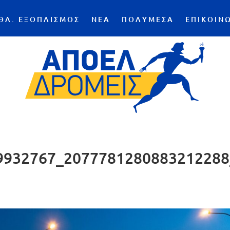
ΘΛ. ΕΞΟΠΛΙΣΜΟΣ
ΝΕΑ
ΠΟΛΥΜΕΣΑ
ΕΠΙΚΟΙΝ
9932767_2077781280883212288