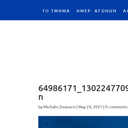
ΤΟ ΤΜΗΜΑ
ΗΜΕΡ. ΑΓΩΝΩΝ
Α
64986171_130224770
n
by
Michalis Zivanaris
|
May 24, 2021
|
0 comments