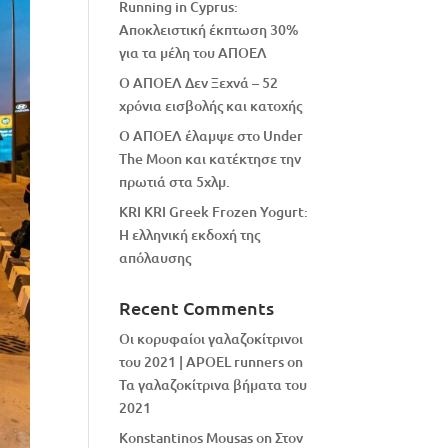
Running in Cyprus:
Αποκλειστική έκπτωση 30%
για τα μέλη του ΑΠΟΕΛ
Ο ΑΠΟΕΛ Δεν Ξεχνά – 52
χρόνια εισβολής και κατοχής
Ο ΑΠΟΕΛ έλαμψε στο Under
The Moon και κατέκτησε την
πρωτιά στα 5χλμ.
KRI KRI Greek Frozen Yogurt:
Η ελληνική εκδοχή της
απόλαυσης
Recent Comments
Οι κορυφαίοι γαλαζοκίτρινοι
του 2021 | APOEL runners
on
Τα γαλαζοκίτρινα βήματα του
2021
Konstantinos Mousas
on
Στον