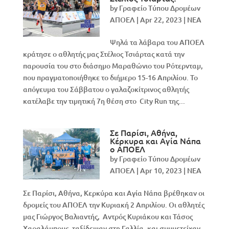
by
Γραφείο Τύπου Δρομέων
ΑΠΟΕΛ
|
Apr 22, 2023
|
NEA
Ψηλά τα λάβαρα του ΑΠΟΕΛ
κράτησε ο αθλητής μας Στέλιος Τσιάρτας κατά την
παρουσία του στο διάσημο Μαραθώνιο του Ρότερνταμ,
που πραγματοποιήθηκε το διήμερο 15-16 Απριλίου. Το
απόγευμα του Σάββατου ο γαλαζοκίτρινος αθλητής
κατέλαβε την τιμητική 7η θέση στο City Run της...
Σε Παρίσι, Αθήνα,
Κέρκυρα και Αγία Νάπα
ο ΑΠΟΕΛ
by
Γραφείο Τύπου Δρομέων
ΑΠΟΕΛ
|
Apr 10, 2023
|
NEA
Σε Παρίσι, Αθήνα, Κερκύρα και Αγία Νάπα βρέθηκαν οι
δρομείς του ΑΠΟΕΛ την Κυριακή 2 Απριλίου. Οι αθλητές
μας Γιώργος Βαλιαντής, Αντρός Κυριάκου και Τάσος
Χαραλάμπους, ταξίδεψαν στη Γαλλία, και συμμετείχαν