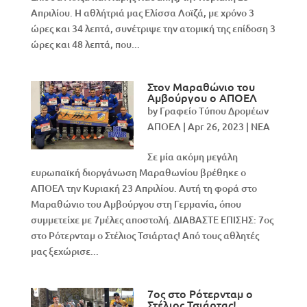
Απριλίου. Η αθλήτριά μας Ελίσσα Λοϊζά, με χρόνο 3
ώρες και 34 λεπτά, συνέτριψε την ατομική της επίδοση 3
ώρες και 48 λεπτά, που...
Στον Μαραθώνιο του
Αμβούργου ο ΑΠΟΕΛ
by
Γραφείο Τύπου Δρομέων
ΑΠΟΕΛ
|
Apr 26, 2023
|
NEA
Σε μία ακόμη μεγάλη
ευρωπαϊκή διοργάνωση Μαραθωνίου βρέθηκε ο
ΑΠΟΕΛ την Κυριακή 23 Απριλίου. Αυτή τη φορά στο
Μαραθώνιο του Αμβούργου στη Γερμανία, όπου
συμμετείχε με 7μέλες αποστολή. ΔΙΑΒΑΣΤΕ ΕΠΙΣΗΣ: 7ος
στο Ρότερνταμ ο Στέλιος Τσιάρτας! Από τους αθλητές
μας ξεχώρισε...
7ος στο Ρότερνταμ ο
Στέλιος Τσιάρτας!