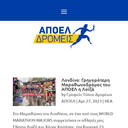
Λονδίνο: Γρηγορότερη
Μαραθωνοδρόμος του
ΑΠΟΕΛ η Λοϊζά
by
Γραφείο Τύπου Δρομέων
ΑΠΟΕΛ
|
Apr 27, 2023
|
NEA
Στο Μαραθώνιο του Λονδίνου, σε ένα από τους WORLD
MARATHON MAJORS συμμετείχαν οι αθλητές μας
Ελίσσα Λοϊζά και Χάρης Κασάπης, την Κυριακή 23