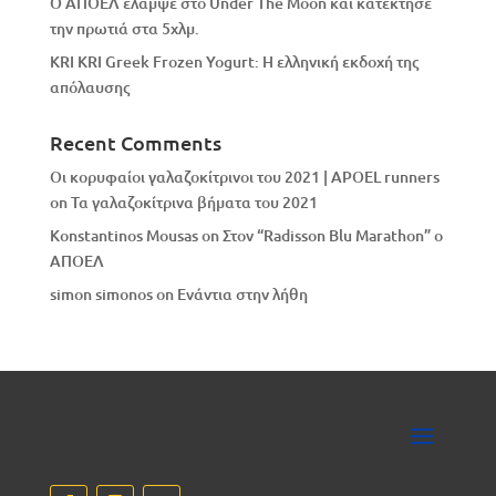
Ο ΑΠΟΕΛ έλαμψε στο Under The Moon και κατέκτησε
την πρωτιά στα 5χλμ.
KRI KRI Greek Frozen Yogurt: Η ελληνική εκδοχή της
απόλαυσης
Recent Comments
Οι κορυφαίοι γαλαζοκίτρινοι του 2021 | APOEL runners
on
Τα γαλαζοκίτρινα βήματα του 2021
Konstantinos Mousas
on
Στον “Radisson Blu Marathon” ο
ΑΠΟΕΛ
simon simonos
on
Eνάντια στην λήθη