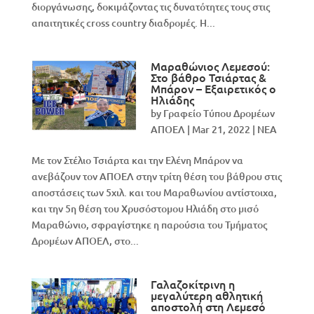
διοργάνωσης, δοκιμάζοντας τις δυνατότητες τους στις
απαιτητικές cross country διαδρομές. Η...
Μαραθώνιος Λεμεσού:
Στο βάθρο Τσιάρτας &
Μπάρον – Εξαιρετικός ο
Ηλιάδης
by
Γραφείο Τύπου Δρομέων
ΑΠΟΕΛ
|
Mar 21, 2022
|
NEA
Με τον Στέλιο Τσιάρτα και την Ελένη Μπάρον να
ανεβάζουν τον ΑΠΟΕΛ στην τρίτη θέση του βάθρου στις
αποστάσεις των 5χιλ. και του Μαραθωνίου αντίστοιχα,
και την 5η θέση του Χρυσόστομου Ηλιάδη στο μισό
Μαραθώνιο, σφραγίστηκε η παρούσια του Τμήματος
Δρομέων ΑΠΟΕΛ, στο...
Γαλαζοκίτρινη η
μεγαλύτερη αθλητική
αποστολή στη Λεμεσό