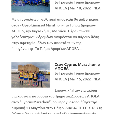
by
Γραφείο Τύπου Δρομέων
ΑΠΟΕΛ
|
Mar 18, 2022
|
NEA
Με τη μεγαλύτερη αθλητική αποστολή θα λάβει μέρος
στον «Opap Limassol Marathon», το Τμήμα Δρομέων
ΑΠΟΕΛ, την Κυριακή 20, Μαρτίου. Πέραν των 80
γαλαζοκίτρινων δρομέων αναμένεται να πάρουν θέση
στην αφετηρία, όλων των αποστάσεων της
διοργάνωσης. Το Τμήμα Δρομέων ΑΠΟΕΛ...
Στον Cyprus Marathon ο
ΑΠΟΕΛ
by
Γραφείο Τύπου Δρομέων
ΑΠΟΕΛ
|
Mar 15, 2022
|
NEA
Σημαντική ήταν για ακόμη
μία χρονιά η παρουσία του Τμήματος Δρομέων ΑΠΟΕΛ
στον “Cyprus Marathon”, που πραγματοποιήθηκε την
Κυριακή 13 Μαρτίου στην Πάφο. ΔΙΑΒΑΣΤΕ ΕΠΙΣΗΣ: Στη
Ρώμη ο Γιακουμή Από τους γαλαζοκίτρινους δρομείς