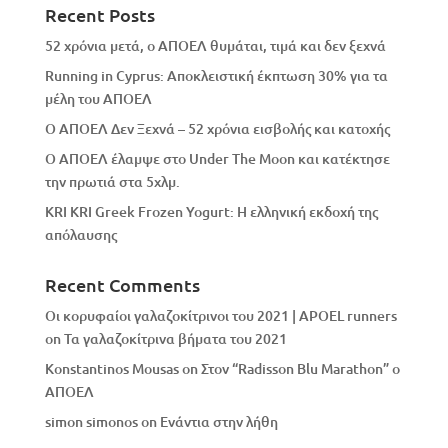
Recent Posts
52 χρόνια μετά, ο ΑΠΟΕΛ θυμάται, τιμά και δεν ξεχνά
Running in Cyprus: Αποκλειστική έκπτωση 30% για τα
μέλη του ΑΠΟΕΛ
Ο ΑΠΟΕΛ Δεν Ξεχνά – 52 χρόνια εισβολής και κατοχής
Ο ΑΠΟΕΛ έλαμψε στο Under The Moon και κατέκτησε
την πρωτιά στα 5χλμ.
KRI KRI Greek Frozen Yogurt: Η ελληνική εκδοχή της
απόλαυσης
Recent Comments
Οι κορυφαίοι γαλαζοκίτρινοι του 2021 | APOEL runners
on
Τα γαλαζοκίτρινα βήματα του 2021
Konstantinos Mousas
on
Στον “Radisson Blu Marathon” ο
ΑΠΟΕΛ
simon simonos
on
Eνάντια στην λήθη