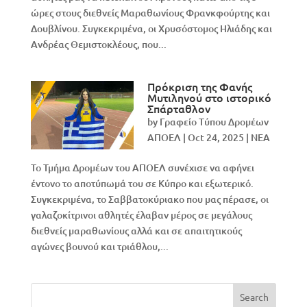
ώρες στους διεθνείς Mαραθωνίους Φρανκφούρτης και
Δουβλίνου. Συγκεκριμένα, οι Χρυσόστομος Ηλιάδης και
Ανδρέας Θεμιστοκλέους, που...
Πρόκριση της Φανής
Μυτιληνού στο ιστορικό
Σπάρταθλον
by
Γραφείο Τύπου Δρομέων
ΑΠΟΕΛ
|
Oct 24, 2025
|
NEA
Το Τμήμα Δρομέων του ΑΠΟΕΛ συνέχισε να αφήνει
έντονο το αποτύπωμά του σε Κύπρο και εξωτερικό.
Συγκεκριμένα, το Σαββατοκύριακο που μας πέρασε, οι
γαλαζοκίτρινοι αθλητές έλαβαν μέρος σε μεγάλους
διεθνείς μαραθωνίους αλλά και σε απαιτητικούς
αγώνες βουνού και τριάθλου,...