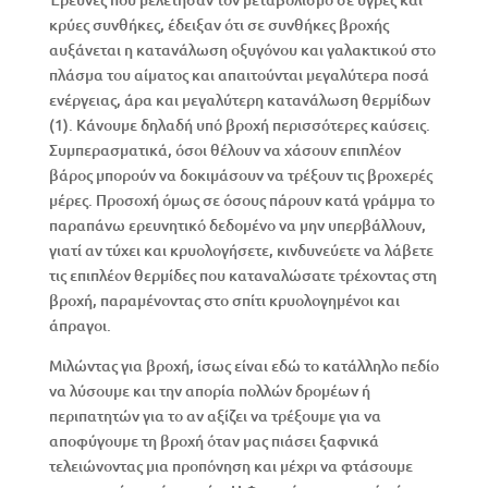
κρύες συνθήκες, έδειξαν ότι σε συνθήκες βροχής
αυξάνεται η κατανάλωση οξυγόνου και γαλακτικού στο
πλάσμα του αίματος και απαιτούνται μεγαλύτερα ποσά
ενέργειας, άρα και μεγαλύτερη κατανάλωση θερμίδων
(1). Κάνουμε δηλαδή υπό βροχή περισσότερες καύσεις.
Συμπερασματικά, όσοι θέλουν να χάσουν επιπλέον
βάρος μπορούν να δοκιμάσουν να τρέξουν τις βροχερές
μέρες. Προσοχή όμως σε όσους πάρουν κατά γράμμα το
παραπάνω ερευνητικό δεδομένο να μην υπερβάλλουν,
γιατί αν τύχει και κρυολογήσετε, κινδυνεύετε να λάβετε
τις επιπλέον θερμίδες που καταναλώσατε τρέχοντας στη
βροχή, παραμένοντας στο σπίτι κρυολογημένοι και
άπραγοι.
Μιλώντας για βροχή, ίσως είναι εδώ το κατάλληλο πεδίο
να λύσουμε και την απορία πολλών δρομέων ή
περιπατητών για το αν αξίζει να τρέξουμε για να
αποφύγουμε τη βροχή όταν μας πιάσει ξαφνικά
τελειώνοντας μια προπόνηση και μέχρι να φτάσουμε