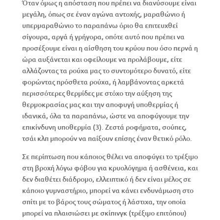
Όταν όμως η απόσταση που πρέπει να διανύσουμε είναι
μεγάλη, όπως σε έναν αγώνα αντοχής, μαραθώνιο ή
υπερμαραθώνιο το παραπάνω όριο θα επιτευχθεί
σίγουρα, αργά ή γρήγορα, οπότε αυτό που πρέπει να
προσέξουμε είναι η αίσθηση του κρύου που όσο περνά η
ώρα αυξάνεται και οφείλουμε να προλάβουμε, είτε
αλλάζοντας τα ρούχα μας το συντομότερο δυνατό, είτε
φορώντας πρόσθετα ρούχα, ή λαμβάνοντας αρκετά
περισσότερες θερμίδες με στόχο την αύξηση της
θερμοκρασίας μας και την αποφυγή υποθερμίας ή
ιδανικά, όλα τα παραπάνω, ώστε να αποφύγουμε την
επικίνδυνη υποθερμία (3). Ζεστά ροφήματα, σούπες,
τσάι κλπ μπορούν να παίξουν επίσης έναν θετικό ρόλο.
Σε περίπτωση που κάποιος θέλει να αποφύγει το τρέξιμο
στη βροχή λόγω φόβου για κρυολόγημα ή ασθένεια, και
δεν διαθέτει διάδρομο, ελλειπτικό ή δεν είναι μέλος σε
κάποιο γυμναστήριο, μπορεί να κάνει ενδυνάμωση στο
σπίτι με το βάρος τους σώματος ή λάστιχα, την οποία
μπορεί να πλαισιώσει με σκίπινγκ (τρέξιμο επιτόπου)