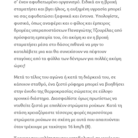
σ’ έναν αφυδατωμένο οργανισμό. Ειδικά αν η βροχή
σταματήσει και βγει ήλιος, η αυξημένη υγρασία μπορεί
να σας αφυδατώσει ξαφνικά και έντονα. Υπολογίστε,
φυσικά, όπως αναφέρει και ο φίλος και έμπειρος
δρομέας υπεραποστάσεων Παναγιώτης Τζουρέλας από
πρόσφατη εμπειρία του, ότι ακόμη κι αν η βροχή
σταματήσει μέσα στο δάσος πιθανά να μην το
καταλάβετε μια και θα συνεχίσουν να πέφτουν
σταγόνες από τα φύλλα των δέντρων για πολλές ακόμη
ώρες!
Μετά το τέλος του αγώνα ή κατά τη διάρκειά του, σε
κάποιον σταθμό, ένα ζεστό ρόφημα μπορεί να βοηθήσει
στην άνοδο της θερμοκρασίας σώματος σε εύλογο
χρονικό διάστημα. Διασφαλίστε όμως πρωτίστως να
ντυθείτε ζεστά με επιπλέον στρώματα ρούχων. Κατά τη
στάση χρειαζόμαστε τέσσερις φορές περισσότερα
στρώματα ρούχων σε σχέση με αυτά που απαιτούνται
όταν τρέχουμε με ταχύτητα 16 km/h (8).
Έρευνες που μελέτησαν τον μεταβολισμό σε υγρές και