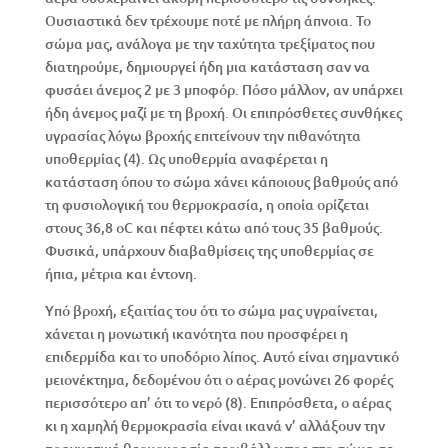
Ουσιαστικά δεν τρέχουμε ποτέ με πλήρη άπνοια. Το
σώμα μας, ανάλογα με την ταχύτητα τρεξίματος που
διατηρούμε, δημιουργεί ήδη μια κατάσταση σαν να
φυσάει άνεμος 2 με 3 μποφόρ. Πόσο μάλλον, αν υπάρχει
ήδη άνεμος μαζί με τη βροχή. Οι επιπρόσθετες συνθήκες
υγρασίας λόγω βροχής επιτείνουν την πιθανότητα
υποθερμίας (4). Ως υποθερμία αναφέρεται η
κατάσταση όπου το σώμα χάνει κάποιους βαθμούς από
τη φυσιολογική του θερμοκρασία, η οποία ορίζεται
στους 36,8 oC και πέφτει κάτω από τους 35 βαθμούς.
Φυσικά, υπάρχουν διαβαθμίσεις της υποθερμίας σε
ήπια, μέτρια και έντονη.
Υπό βροχή, εξαιτίας του ότι το σώμα μας υγραίνεται,
χάνεται η μονωτική ικανότητα που προσφέρει η
επιδερμίδα και το υποδόριο λίπος. Αυτό είναι σημαντικό
μειονέκτημα, δεδομένου ότι ο αέρας μονώνει 26 φορές
περισσότερο απ’ ότι το νερό (8). Επιπρόσθετα, ο αέρας
κι η χαμηλή θερμοκρασία είναι ικανά ν’ αλλάξουν την