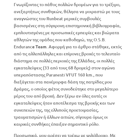
Γνωρίζοντας το πάθος πολλών δρομέων για το τρέξιμο,
ανεξαρτήτως συνθηκών, θέλησα να μοιραστώ με τους
αναγνώστες του Runbeat μερικές συμβουλές
βασισμένες στη σύγχρονη επιστημονική βιβλιογραφία,
εμπλουτισμένες με προσωπικές εμπειρίες και βιώματα
αθλητών της ομάδας που καθοδηγώ, της O.S.B.
Enduranc
e Team
. Αφορμή για το άρθρο στάθηκε, εκτός
από τις αλλεπάλληλες και επίμονες βροχές το τελευταίο
διάστημα σε πολλές περιοχές της Ελλάδας, οι πολλές
εγκαταλείψεις (33 από τους 68 δρομείς) στον αγώνα
υπεραπόστασης Paranesti VFUT 160 km., που
διεξάγεται στα πανέμορφα δάση της πατρίδας μου
Δράμας, ο οποίος φέτος συνοδεύτηκε στο μεγαλύτερο
μέρος του από βροχή. Δεν ξέρω αν όλες αυτές οι
εγκαταλείψεις ήταν αποτέλεσμα της βροχής και των
συνεπειών της, της ελλιπούς προετοιμασίας,
τραυματισμών ή άλλων αιτιών, σίγουρα όμως οι
καιρικές συνθήκες έπαιξαν σημαντικό ρόλο.
Προσωπικά, μου αρέσει να τρέχω με ψιλόβροχο. Με