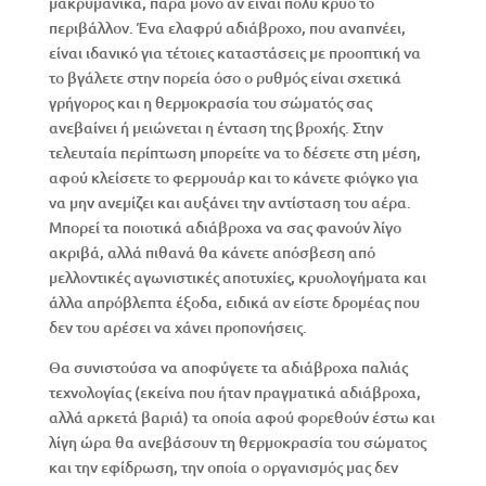
μακρυμάνικα, παρά μόνο αν είναι πολύ κρύο το
περιβάλλον. Ένα ελαφρύ αδιάβροχο, που αναπνέει,
είναι ιδανικό για τέτοιες καταστάσεις με προοπτική να
το βγάλετε στην πορεία όσο ο ρυθμός είναι σχετικά
γρήγορος και η θερμοκρασία του σώματός σας
ανεβαίνει ή μειώνεται η ένταση της βροχής. Στην
τελευταία περίπτωση μπορείτε να το δέσετε στη μέση,
αφού κλείσετε το φερμουάρ και το κάνετε φιόγκο για
να μην ανεμίζει και αυξάνει την αντίσταση του αέρα.
Μπορεί τα ποιοτικά αδιάβροχα να σας φανούν λίγο
ακριβά, αλλά πιθανά θα κάνετε απόσβεση από
μελλοντικές αγωνιστικές αποτυχίες, κρυολογήματα και
άλλα απρόβλεπτα έξοδα, ειδικά αν είστε δρομέας που
δεν του αρέσει να χάνει προπονήσεις.
Θα συνιστούσα να αποφύγετε τα αδιάβροχα παλιάς
τεχνολογίας (εκείνα που ήταν πραγματικά αδιάβροχα,
αλλά αρκετά βαριά) τα οποία αφού φορεθούν έστω και
λίγη ώρα θα ανεβάσουν τη θερμοκρασία του σώματος
και την εφίδρωση, την οποία ο οργανισμός μας δεν