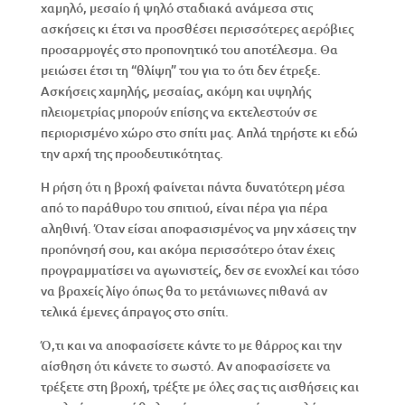
χαμηλό, μεσαίο ή ψηλό σταδιακά ανάμεσα στις
ασκήσεις κι έτσι να προσθέσει περισσότερες αερόβιες
προσαρμογές στο προπονητικό του αποτέλεσμα. Θα
μειώσει έτσι τη “θλίψη” του για το ότι δεν έτρεξε.
Ασκήσεις χαμηλής, μεσαίας, ακόμη και υψηλής
πλειομετρίας μπορούν επίσης να εκτελεστούν σε
περιορισμένο χώρο στο σπίτι μας. Απλά τηρήστε κι εδώ
την αρχή της προοδευτικότητας.
Η ρήση ότι η βροχή φαίνεται πάντα δυνατότερη μέσα
από το παράθυρο του σπιτιού, είναι πέρα για πέρα
αληθινή. Όταν είσαι αποφασισμένος να μην χάσεις την
προπόνησή σου, και ακόμα περισσότερο όταν έχεις
προγραμματίσει να αγωνιστείς, δεν σε ενοχλεί και τόσο
να βραχείς λίγο όπως θα το μετάνιωνες πιθανά αν
τελικά έμενες άπραγος στο σπίτι.
Ό,τι και να αποφασίσετε κάντε το με θάρρος και την
αίσθηση ότι κάνετε το σωστό. Αν αποφασίσετε να
τρέξετε στη βροχή, τρέξτε με όλες σας τις αισθήσεις και