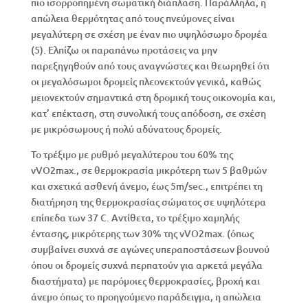
πιο ισορροπημένη σωματική διάπλαση. Παράλληλα, η
απώλεια θερμότητας από τους πνεύμονες είναι
μεγαλύτερη σε σχέση με έναν πιο υψηλόσωμο δρομέα
(5). Ελπίζω οι παραπάνω προτάσεις να μην
παρεξηγηθούν από τους αναγνώστες και θεωρηθεί ότι
οι μεγαλόσωμοι δρομείς πλεονεκτούν γενικά, καθώς
μειονεκτούν σημαντικά στη δρομική τους οικονομία και,
κατ’ επέκταση, στη συνολική τους απόδοση, σε σχέση
με μικρόσωμους ή πολύ αδύνατους δρομείς.
Το τρέξιμο με ρυθμό μεγαλύτερου του 60% της
vVO2max., σε θερμοκρασία μικρότερη των 5 βαθμών
και σχετικά ασθενή άνεμο, έως 5m/sec., επιτρέπει τη
διατήρηση της θερμοκρασίας σώματος σε υψηλότερα
επίπεδα των 37 C. Αντίθετα, το τρέξιμο χαμηλής
έντασης, μικρότερης των 30% της vVO2max. (όπως
συμβαίνει συχνά σε αγώνες υπεραποστάσεων βουνού
όπου οι δρομείς συχνά περπατούν για αρκετά μεγάλα
διαστήματα) με παρόμοιες θερμοκρασίες, βροχή και
άνεμο όπως το προηγούμενο παράδειγμα, η απώλεια