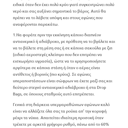
ειδικά όταν δεν έχει πολύ κρύο γιατί συγκεντρώνει πολύ
νερό και σας αυξάνει σημαντικά το βάρος. Αυτό θα
πρέπει να το λάβετε υπόψη και στους αγώνες που
αναφέρονται παρακάτω.
1.Να φοράτε πριν την εκκίνηση κάποιο διαπνέον
αντιανεμικό ή αδιάβροχο, με πρόθεση να το βγάλετε και
να το βάλετε στη μέση σας ή σε κάποια σακούλα με ζιπ
(ειδικό αεροστεγές κλείσιμο που δεν επιτρέπει να
εισχωρήσει υγρασία), ώστε να το χρησιμοποιήσετε
αργότερα σε κάποια στάση ή όταν ο αέρας είναι
αντίθετος ή βορινός (πιο κρύος). Σε αγώνες
υπεραποστάσεων είναι σώφρων να έχετε μαζί σας και
δεύτερο στεγνό αντιανεμικό-αδιάβροχο ή στα Drop
Bags, σε όποιους σταθμούς αυτό επιτρέπεται.
Γενικά στη διάρκεια υπερμαραθώνιων αγώνων καλό
είναι να αλλάζετε όλα σας τα ρούχα απ’ την κορυφή
μέχρι τα νύχια. Απαιτείται ιδιαίτερη προσοχή όταν
τρέχετε με αρκετά γρήγορο ρυθμό, πάνω από το 60%