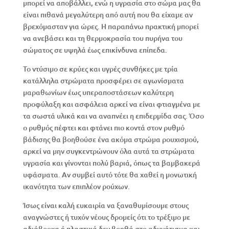
μπορεί να αποβάλλει, ενώ η υγρασία στο σώμα μας θα
είναι πιθανά μεγαλύτερη από αυτή που θα είχαμε αν
βρεχόμασταν για ώρες. Η παραπάνω πρακτική μπορεί
να ανεβάσει και τη θερμοκρασία του πυρήνα του
σώματος σε υψηλά έως επικίνδυνα επίπεδα.
Το ντύσιμο σε κρύες και υγρές συνθήκες με τρία
κατάλληλα στρώματα προσφέρει σε αγωνίσματα
μαραθωνίων έως υπεραποστάσεων καλύτερη
προφύλαξη και ασφάλεια αρκεί να είναι φτιαγμένα με
τα σωστά υλικά και να αναπνέει η επιδερμίδα σας. Όσο
ο ρυθμός πέφτει και φτάνει πιο κοντά στον ρυθμό
βάδισης θα βοηθούσε ένα ακόμα στρώμα ρουχισμού,
αρκεί να μην συγκεντρώνουν όλα αυτά τα στρώματα
υγρασία και γίνονται πολύ βαριά, όπως τα βαμβακερά
υφάσματα. Αν συμβεί αυτό τότε θα χαθεί η μονωτική
ικανότητα των επιπλέον ρούχων.
Ίσως είναι καλή ευκαιρία να ξαναθυμίσουμε στους
αναγνώστες ή τυχόν νέους δρομείς ότι το τρέξιμο με
αδιάβροχα ή πλαστικά δεν βοηθά στο αδυνάτισμα και