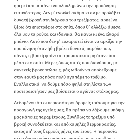
ηρεμεί και με κάνει να ολοκληρώνω την προπόνηση
ευτυχέστερος. Δεν μ’ ενοχλεί ακόμα κι αν με προλάβει
δυνατή βροχή στη διάρκεια του τρεξίματος, αρκεί να
ξέρω ότι επιστρέφω στο σπίτι, όπου θ’ αλλάξω άμεσα
όλα μου τα ρούχα και ιδανικά, θα κάνω κι ένα χλιαρό
μπάνιο. Αυτό που δεν μ’ ευχαριστεί είναι να αρχίζω την
προπόνηση όταν ήδη βρέχει δυνατά, παρόλο που,
πάντα, η βροχή φαίνεται τρομακτικότερη όταν είσαι
μέσα στο σπίτι. Μέρες όπως αυτές που διανύουμε, με
συνεχείς βροχοπτώσεις, μάς ωθούν να αποδείξουμε
στον εαυτό μας πόσο πολύ αγαπάμε το τρέξιμο.
Εναλλακτικά, να δούμε πόσο ψηλά στη λίστα των
προτεραιοτήτων μας βρίσκεται ο αγώνας στόχος μας.
Δεδομένου ότι οι περισσότεροι δρομείς τρέχουμε για την
προαγωγή της υγείας μας, θα πρέπει να λάβουμε υπόψη
μας κάποιες παραμέτρους. Συνήθως το τρεξιμο υπό
βροχή συνοδεύεται και από χαμηλές θερμοκρασίες,
εκτός απ’ τους θερμούς μήνες του έτους. Η παρουσία
αέρα δυσχεραίνει ακόμη περισσότερο τις συνθήκες.