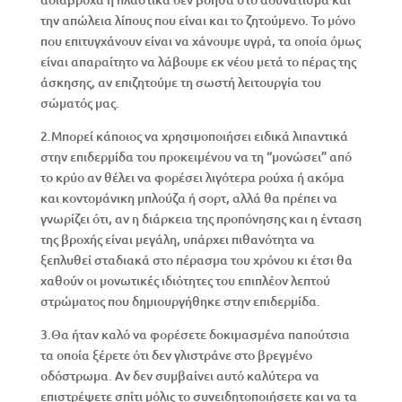
την απώλεια λίπους που είναι και το ζητούμενο. Το μόνο
που επιτυγχάνουν είναι να χάνουμε υγρά, τα οποία όμως
είναι απαραίτητο να λάβουμε εκ νέου μετά το πέρας της
άσκησης, αν επιζητούμε τη σωστή λειτουργία του
σώματός μας.
2.Μπορεί κάποιος να χρησιμοποιήσει ειδικά λιπαντικά
στην επιδερμίδα του προκειμένου να τη “μονώσει” από
το κρύο αν θέλει να φορέσει λιγότερα ρούχα ή ακόμα
και κοντομάνικη μπλούζα ή σορτ, αλλά θα πρέπει να
γνωρίζει ότι, αν η διάρκεια της προπόνησης και η ένταση
της βροχής είναι μεγάλη, υπάρχει πιθανότητα να
ξεπλυθεί σταδιακά στο πέρασμα του χρόνου κι έτσι θα
χαθούν οι μονωτικές ιδιότητες του επιπλέον λεπτού
στρώματος που δημιουργήθηκε στην επιδερμίδα.
3.Θα ήταν καλό να φορέσετε δοκιμασμένα παπούτσια
τα οποία ξέρετε ότι δεν γλιστράνε στο βρεγμένο
οδόστρωμα. Αν δεν συμβαίνει αυτό καλύτερα να
επιστρέψετε σπίτι μόλις το συνειδητοποιήσετε και να τα