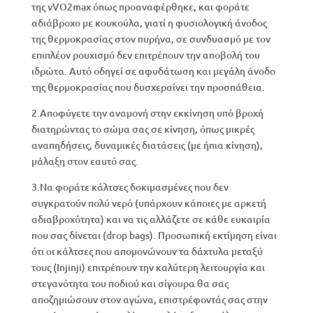
της vVO2max όπως προαναφέρθηκε, και φοράτε
αδιάβροχο με κουκούλα, γιατί η φυσιολογική άνοδος
της θερμοκρασίας στον πυρήνα, σε συνδυασμό με τον
επιπλέον ρουχισμό δεν επιτρέπουν την αποβολή του
ιδρώτα. Αυτό οδηγεί σε αφυδάτωση και μεγάλη άνοδο
της θερμοκρασίας που δυσχεραίνει την προσπάθεια.
2.Αποφύγετε την αναμονή στην εκκίνηση υπό βροχή
διατηρώντας το σώμα σας σε κίνηση, όπως μικρές
αναπηδήσεις, δυναμικές διατάσεις (με ήπια κίνηση),
μάλαξη στον εαυτό σας.
3.Να φοράτε κάλτσες δοκιμασμένες που δεν
συγκρατούν πολύ νερό (υπάρχουν κάποιες με αρκετή
αδιαβροχότητα) και να τις αλλάζετε σε κάθε ευκαιρία
που σας δίνεται (drop bags). Προσωπική εκτίμηση είναι
ότι οι κάλτσες που απομονώνουν τα δάχτυλα μεταξύ
τους (Injinji) επιτρέπουν την καλύτερη λειτουργία και
στεγανότητα του ποδιού και σίγουρα θα σας
αποζημιώσουν στον αγώνα, επιστρέφοντάς σας στην