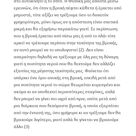
στο αυτοκίνητο ή το σπίτι. Η Φυσική μας απαντά μέσω
ερευνών, ότι όταν η βροχή πέφτει κάθετα ή έρχεται από
μπροστά, τότε αξίζει να τρέξουμε όσο το δυνατόν
γρηγορότερα, μόνο όμως αν η απόσταση είναι σχετικά
μικρή και θα εξηγήσω παρακάτω γιατί. Σε περίπτωση
που η βροχή έρχεται από πίσω μας ή από το πλάι τότε
αρκεί να τρέχουμε περίπου στην ταχύτητα της βροχής,
αν αυτό μπορεί να το υπολογιστεί (2). Δεν είναι
απαραίτητο δηλαδή να τρέξουμε με όλη μας τη δύναμη
γιατί η ποσότητα νερού που θα δεχτούμε δεν αλλάζει
εξαιτίας της μέγιστης ταχύτητάς μας. Φαίνεται ότι
υπάρχει ένα όριο ανοχής στη βροχή, επειδή μετά από
μια ποσότητα νερού το σώμα θεωρείται κορεσμένο και
ακόμα κι αν υποδεχτεί περισσότερες σταγόνες, απλά
δεν μπορεί να γίνει πιο υγρό από πριν, οπότε μετά από
μια διάρκεια που δεχόμαστε βροχή, η οποία εξαρτάται
από την έντασή της, όσο γρήγορα κι αν τρέξουμε δεν θα
βραχούμε λιγότερο, γιατί απλά δε γίνεται να βραχούμε
άλλο (3).