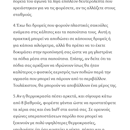
πορεία του αγώνα τα λίγα επιπλέον δευτερόλεπτα που
χρειάστηκαν για να τις φορέσετε, αν τις αλλάζετε στους
σταθμούς.
4.Έχω δει δρομείς που φορούν πλαστικές σακούλες
ανάμεσα στις κάλτσες και τα παπούτσια τους. Αυτή η
πρακτική μπορεί να αποδώσει σε κάποιους δρομείς ή
για κάποια χιλιόμετρα, αλλά θα πρέπει να το έχετε
δοκιμάσει στην προπόνησή σας ώστε να μη γλιστράνε
τα πόδια μέσα στα παπούτσια. Επίσης, αν δείτε ότι τα
πόδια σας αρχίζουν να ιδρώνουν ίσως θα ήταν
καλύτερος ο φυσικός αερισμός των ποδιών παρά την
υγρασία που μπορεί να πάρουν από το περιβάλλον.
Τουλάχιστον, θα μπορούν να αποβάλλουν ένα μέρος της.
5.Αν η θερμοκρασία πέσει αρκετά, και σίγουρα κάτω
από 8 βαθμούς, φορέστε γάντια ώστε να προστατέψετε
τα χέρια σας και ένα buff στα αυτιά σας. Σε ορεινούς
αγώνες υπεραποστάσεων παρόλο που μπορεί να
ξεκινούν με πολύ υψηλότερες θερμοκρασίες,
υπολογίστε ότι όσο κοντεύει η νύχτα, πέφτει και η