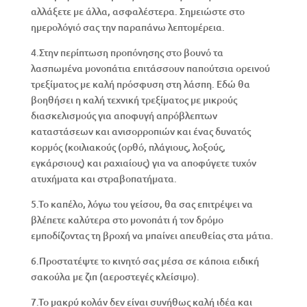
αλλάξετε με άλλα, ασφαλέστερα. Σημειώστε στο
ημερολόγιό σας την παραπάνω λεπτομέρεια.
4.Στην περίπτωση προπόνησης στο βουνό τα
λασπωμένα μονοπάτια επιτάσσουν παπούτσια ορεινού
τρεξίματος με καλή πρόσφυση στη λάσπη. Εδώ θα
βοηθήσει η καλή τεχνική τρεξίματος με μικρούς
διασκελισμούς για αποφυγή απρόβλεπτων
καταστάσεων και ανισορροπιών και ένας δυνατός
κορμός (κοιλιακούς (ορθό, πλάγιους, λοξούς,
εγκάρσιους) και ραχιαίους) για να αποφύγετε τυχόν
ατυχήματα και στραβοπατήματα.
5.Το καπέλο, λόγω του γείσου, θα σας επιτρέψει να
βλέπετε καλύτερα στο μονοπάτι ή τον δρόμο
εμποδίζοντας τη βροχή να μπαίνει απευθείας στα μάτια.
6.Προστατέψτε το κινητό σας μέσα σε κάποια ειδική
σακούλα με ζιπ (αεροστεγές κλείσιμο).
7.Το μακρύ κολάν δεν είναι συνήθως καλή ιδέα και