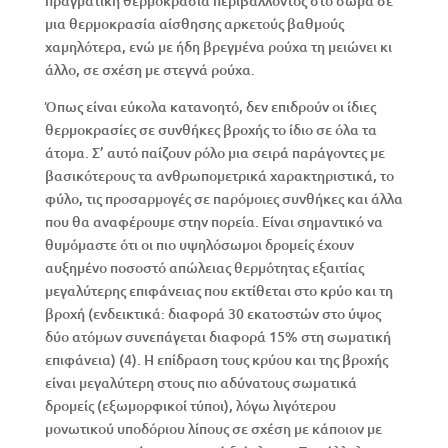
πραγματική θερμοκρασία περιβάλλοντος στο σώμα σε
μια θερμοκρασία αίσθησης αρκετούς βαθμούς
χαμηλότερα, ενώ με ήδη βρεγμένα ρούχα τη μειώνει κι
άλλο, σε σχέση με στεγνά ρούχα.
Όπως είναι εύκολα κατανοητό, δεν επιδρούν οι ίδιες
θερμοκρασίες σε συνθήκες βροχής το ίδιο σε όλα τα
άτομα. Σ’ αυτό παίζουν ρόλο μια σειρά παράγοντες με
βασικότερους τα ανθρωπομετρικά χαρακτηριστικά, το
φύλο, τις προσαρμογές σε παρόμοιες συνθήκες και άλλα
που θα αναφέρουμε στην πορεία. Είναι σημαντικό να
θυμόμαστε ότι οι πιο υψηλόσωμοι δρομείς έχουν
αυξημένο ποσοστό απώλειας θερμότητας εξαιτίας
μεγαλύτερης επιφάνειας που εκτίθεται στο κρύο και τη
βροχή (ενδεικτικά: διαφορά 30 εκατοστών στο ύψος
δύο ατόμων συνεπάγεται διαφορά 15% στη σωματική
επιφάνεια) (4). Η επίδραση τους κρύου και της βροχής
είναι μεγαλύτερη στους πιο αδύνατους σωματικά
δρομείς (εξωμορφικοί τύποι), λόγω λιγότερου
μονωτικού υποδόριου λίπους σε σχέση με κάποιον με