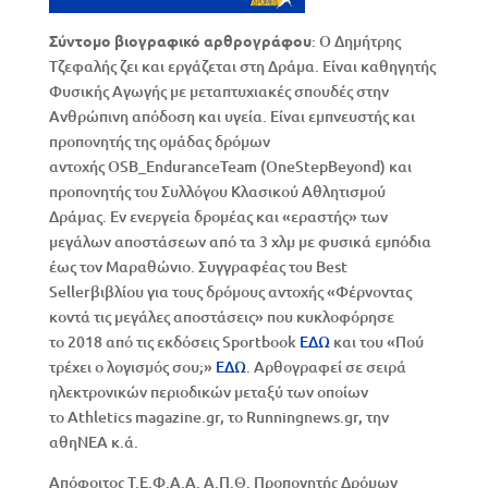
Σύντομο βιογραφικό αρθρογράφου
: Ο Δημήτρης
Τζεφαλής ζει και εργάζεται στη Δράμα. Είναι καθηγητής
Φυσικής Αγωγής με μεταπτυχιακές σπουδές στην
Ανθρώπινη απόδοση και υγεία. Είναι εμπνευστής και
προπονητής της ομάδας δρόμων
αντοχής OSB_EnduranceTeam (OneStepBeyond) και
προπονητής του Συλλόγου Κλασικού Αθλητισμού
Δράμας. Εν ενεργεία δρομέας και «εραστής» των
μεγάλων αποστάσεων από τα 3 χλμ με φυσικά εμπόδια
έως τον Μαραθώνιο. Συγγραφέας του Best
Sellerβιβλίου για τους δρόμους αντοχής «Φέρνοντας
κοντά τις μεγάλες αποστάσεις» που κυκλοφόρησε
το 2018 από τις εκδόσεις Sportbook
ΕΔΩ
και του «Πού
τρέχει ο λογισμός σου;»
ΕΔΩ
. Αρθογραφεί σε σειρά
ηλεκτρονικών περιοδικών μεταξύ των οποίων
το Athletics magazine.gr, το Runningnews.gr, την
αθηΝΕΑ κ.ά.
Απόφοιτος Τ.Ε.Φ.Α.Α. Α.Π.Θ. Προπονητής Δρόμων