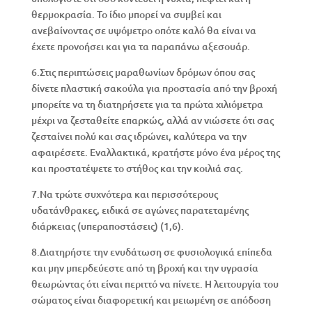
θερμοκρασία. Το ίδιο μπορεί να συμβεί και
ανεβαίνοντας σε υψόμετρο οπότε καλό θα είναι να
έχετε προνοήσει και για τα παραπάνω αξεσουάρ.
6.Στις περιπτώσεις μαραθωνίων δρόμων όπου σας
δίνετε πλαστική σακούλα για προστασία από την βροχή
μπορείτε να τη διατηρήσετε για τα πρώτα χιλιόμετρα
μέχρι να ζεσταθείτε επαρκώς, αλλά αν νιώσετε ότι σας
ζεσταίνει πολύ και σας ιδρώνει, καλύτερα να την
αφαιρέσετε. Εναλλακτικά, κρατήστε μόνο ένα μέρος της
και προστατέψετε το στήθος και την κοιλιά σας.
7.Να τρώτε συχνότερα και περισσότερους
υδατάνθρακες, ειδικά σε αγώνες παρατεταμένης
διάρκειας (υπεραποστάσεις) (1,6).
8.Διατηρήστε την ενυδάτωση σε φυσιολογικά επίπεδα
και μην μπερδεύεστε από τη βροχή και την υγρασία
θεωρώντας ότι είναι περιττό να πίνετε. Η λειτουργία του
σώματος είναι διαφορετική και μειωμένη σε απόδοση