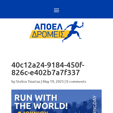
40c12a24-9184-450f-
826c-e402b7a7f337
by
Stelios Tsiartas
|
May 19, 2025
|
0 comments