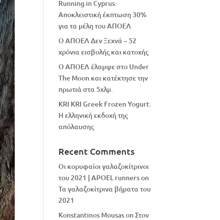
Running in Cyprus:
Αποκλειστική έκπτωση 30%
για τα μέλη του ΑΠΟΕΛ
Ο ΑΠΟΕΛ Δεν Ξεχνά – 52
χρόνια εισβολής και κατοχής
Ο ΑΠΟΕΛ έλαμψε στο Under
The Moon και κατέκτησε την
πρωτιά στα 5χλμ.
KRI KRI Greek Frozen Yogurt:
Η ελληνική εκδοχή της
απόλαυσης
Recent Comments
Οι κορυφαίοι γαλαζοκίτρινοι
του 2021 | APOEL runners
on
Τα γαλαζοκίτρινα βήματα του
2021
Konstantinos Mousas
on
Στον