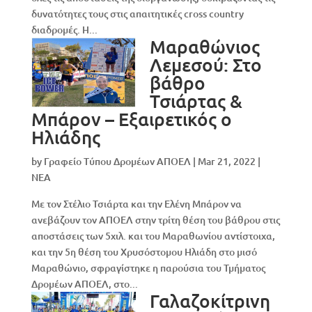
δυνατότητες τους στις απαιτητικές cross country
διαδρομές. Η...
Μαραθώνιος
Λεμεσού: Στο
βάθρο
Τσιάρτας &
Μπάρον – Εξαιρετικός ο
Ηλιάδης
by
Γραφείο Τύπου Δρομέων ΑΠΟΕΛ
|
Mar 21, 2022
|
NEA
Με τον Στέλιο Τσιάρτα και την Ελένη Μπάρον να
ανεβάζουν τον ΑΠΟΕΛ στην τρίτη θέση του βάθρου στις
αποστάσεις των 5χιλ. και του Μαραθωνίου αντίστοιχα,
και την 5η θέση του Χρυσόστομου Ηλιάδη στο μισό
Μαραθώνιο, σφραγίστηκε η παρούσια του Τμήματος
Δρομέων ΑΠΟΕΛ, στο...
Γαλαζοκίτρινη