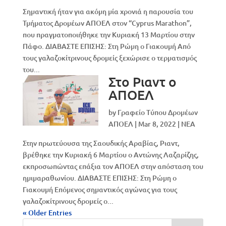
Σημαντική ήταν για ακόμη μία χρονιά η παρουσία του
Τμήματος Δρομέων ΑΠΟΕΛ στον “Cyprus Marathon”,
που πραγματοποιήθηκε την Κυριακή 13 Μαρτίου στην
Πάφο. ΔΙΑΒΑΣΤΕ ΕΠΙΣΗΣ: Στη Ρώμη ο Γιακουμή Από
τους γαλαζοκίτρινους δρομείς ξεχώρισε ο τερματισμός
του...
Στo Ριαντ ο
ΑΠΟΕΛ
by
Γραφείο Τύπου Δρομέων
ΑΠΟΕΛ
|
Mar 8, 2022
|
NEA
Στην πρωτεύουσα της Σαουδικής Αραβίας, Ριαντ,
βρέθηκε την Κυριακή 6 Μαρτίου ο Αντώνης Λαζαρίζης,
εκπροσωπώντας επάξια τον ΑΠΟΕΛ στην απόσταση του
ημιμαραθωνίου. ΔΙΑΒΑΣΤΕ ΕΠΙΣΗΣ: Στη Ρώμη ο
Γιακουμή Επόμενος σημαντικός αγώνας για τους
γαλαζοκίτρινους δρομείς ο...
« Older Entries