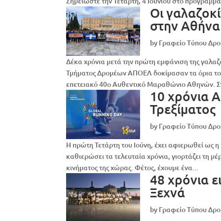
Σημειώστε την Τετάρτη, 4 Ιουνίου στο πρόγραμμα.
Οι γαλαζοκ
στην Αθήνα
by
Γραφείο Τύπου Δρ
Δέκα χρόνια μετά την πρώτη εμφάνιση της γαλα
Τμήματος Δρομέων ΑΠΟΕΛ δοκίμασαν τα όρια τους
επετειακό 40ο Αυθεντικό Μαραθώνιο Αθηνών. Στ
10 χρόνια 
Τρεξίματος
by
Γραφείο Τύπου Δρ
Η πρώτη Τετάρτη του Ιούνη, έχει αφιερωθεί ως 
καθιερώσει τα τελευταία χρόνια, γιορτάζει τη μ
κινήματος της χώρας. Φέτος, έχουμε ένα...
48 χρόνια 
Ξεχνά
by
Γραφείο Τύπου Δρ