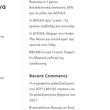
Running in Cyprus:
να
Αποκλειστική έκπτωση 30%
για τα μέλη του ΑΠΟΕΛ
Ο ΑΠΟΕΛ Δεν Ξεχνά – 52
χρόνια εισβολής και κατοχής
Ο ΑΠΟΕΛ έλαμψε στο Under
τον
The Moon και κατέκτησε την
πρωτιά στα 5χλμ.
KRI KRI Greek Frozen Yogurt:
Η ελληνική εκδοχή της
απόλαυσης
ι
Recent Comments
κού
Οι κορυφαίοι γαλαζοκίτρινοι
του 2021 | APOEL runners
on
Τα γαλαζοκίτρινα βήματα του
2021
Konstantinos Mousas
on
Στον