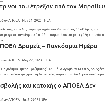
..
ίτρινοι που έτρεξαν από τον Μαραθώ
ομέων ΑΠΟΕΛ
|
Nov 21, 2023
|
NEA
ζοκίτρινης φανέλας στην αφετηρία του Μαραθώνα, 45 αθλητές του
 μέχρι το Παναθηναϊκό στάδιο, συμμετέχοντας με μεγάλη επιτυχία σ
α...
ΑΠΟΕΛ Δρομείς – Παγκόσμια Ημέρα
ομέων ΑΠΟΕΛ
|
May 27, 2023
|
NEA
η “Παγκόσμια Ημέρα Τρεξίματος”. Το Τμήμα Δρομέων ΑΠΟΕΛ, όπως έχε
έρα με ομαδικό τρέξιμο στη Λευκωσία, παρουσία ολόκληρου του δρομι
εισβολής και κατοχής ο ΑΠΟΕΛ Δεν
ομέων ΑΠΟΕΛ
|
Jul 5, 2022
|
NEA