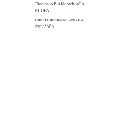
“Radisson Blu Marathon” ο
ΑΠΟΕΛ
simon simonos
on
Eνάντια
στην λήθη