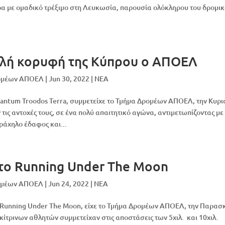
έρα με ομαδικό τρέξιμο στη Λευκωσία, παρουσία ολόκληρου του δρομι
ηλή κορυφή της Κύπρου ο ΑΠΟΕΛ
ρομέων ΑΠΟΕΛ
|
Jun 30, 2022
|
NEA
antum Troodos Terra, συμμετείχε το Τμήμα Δρομέων ΑΠΟΕΛ, την Κυρ
ν τις αντοχές τους, σε ένα πολύ απαιτητικό αγώνα, αντιμετωπίζοντας με
ράχηλο έδαφος και...
ο Running Under The Moon
ομέων ΑΠΟΕΛ
|
Jun 24, 2022
|
NEA
 Running Under The Moon, είχε το Τμήμα Δρομέων ΑΠΟΕΛ, την Παρασ
ίτρινων αθλητών συμμετείχαν στις αποστάσεις των 5χιλ. και 10χιλ.