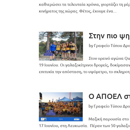
καθιερώσει τα τελευταία χρόνια, γιορτάζει τη μ
κινήματος της χώρας. Φέτος, έχουμε ένα...
Στην πιο ψ
by
Γραφείο Τύπου Δ
Στον ορεινό αγώνα Qu
19 Ιουνίου. Οι γαλαζοκίτρινοι δρομείς, δοκίμασα
επιτυχία την απόσταση, το υψόμετρο, το σκληροτ
Ο ΑΠΟΕΛ στ
by
Γραφείο Τύπου Δρ
Μαζική παρουσία στο
17 Ιουνίου, στη Λευκωσία. Πέραν των 50 γαλαζοκ