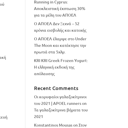
Running in Cyprus:
κού
Αποκλειστική έκπτωση 30%
για τα μέλη του ΑΠΟΕΛ
Ο ΑΠΟΕΛ Δεν Ξεχνά – 52
χρόνια εισβολής και κατοχής
Ο ΑΠΟΕΛ έλαμψε στο Under
The Moon και κατέκτησε την
πρωτιά στα 5χλμ.
ιακή
KRI KRI Greek Frozen Yogurt:
Η ελληνική εκδοχή της
απόλαυσης
Recent Comments
Οι κορυφαίοι γαλαζοκίτρινοι
του 2021 | APOEL runners
on
Τα γαλαζοκίτρινα βήματα του
2021
κευή
Konstantinos Mousas
on
Στον