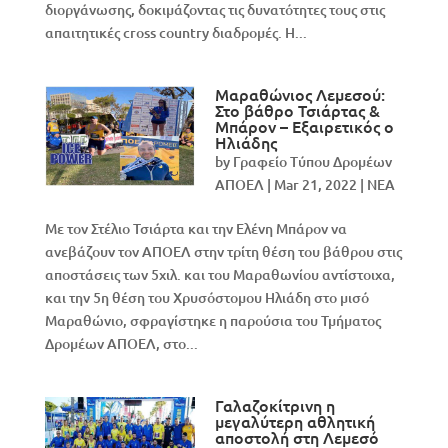
διοργάνωσης, δοκιμάζοντας τις δυνατότητες τους στις
απαιτητικές cross country διαδρομές. Η...
Μαραθώνιος Λεμεσού:
Στο βάθρο Τσιάρτας &
Μπάρον – Εξαιρετικός ο
Ηλιάδης
by
Γραφείο Τύπου Δρομέων
ΑΠΟΕΛ
|
Mar 21, 2022
|
NEA
Με τον Στέλιο Τσιάρτα και την Ελένη Μπάρον να
ανεβάζουν τον ΑΠΟΕΛ στην τρίτη θέση του βάθρου στις
αποστάσεις των 5χιλ. και του Μαραθωνίου αντίστοιχα,
και την 5η θέση του Χρυσόστομου Ηλιάδη στο μισό
Μαραθώνιο, σφραγίστηκε η παρούσια του Τμήματος
Δρομέων ΑΠΟΕΛ, στο...
Γαλαζοκίτρινη η
μεγαλύτερη αθλητική
αποστολή στη Λεμεσό