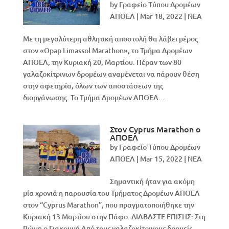
by
Γραφείο Τύπου Δρομέων
ΑΠΟΕΛ
|
Mar 18, 2022
|
NEA
Με τη μεγαλύτερη αθλητική αποστολή θα λάβει μέρος
στον «Opap Limassol Marathon», το Τμήμα Δρομέων
ΑΠΟΕΛ, την Κυριακή 20, Μαρτίου. Πέραν των 80
γαλαζοκίτρινων δρομέων αναμένεται να πάρουν θέση
στην αφετηρία, όλων των αποστάσεων της
διοργάνωσης. Το Τμήμα Δρομέων ΑΠΟΕΛ...
Στον Cyprus Marathon ο
ΑΠΟΕΛ
by
Γραφείο Τύπου Δρομέων
ΑΠΟΕΛ
|
Mar 15, 2022
|
NEA
Σημαντική ήταν για ακόμη
μία χρονιά η παρουσία του Τμήματος Δρομέων ΑΠΟΕΛ
στον “Cyprus Marathon”, που πραγματοποιήθηκε την
Κυριακή 13 Μαρτίου στην Πάφο. ΔΙΑΒΑΣΤΕ ΕΠΙΣΗΣ: Στη
Ρώμη ο Γιακουμή Από τους γαλαζοκίτρινους δρομείς