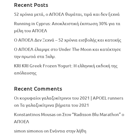
Recent Posts
52 χρόνια μετά, ο ΑΠΟΕΛ θυμάται, τιμά και δεν ξεχνά
Running in Cyprus: Αποκλειστική έκπτωση 30% για τα
μέλη του ΑΠΟΕΛ
Ο ΑΠΟΕΛ Δεν Ξεχνά – 52 χρόνια εισβολής και κατοχής
Ο ΑΠΟΕΛ έλαμψε στο Under The Moon και κατέκτησε
την πρωτιά στα 5χλμ.
KRI KRI Greek Frozen Yogurt: Η ελληνική εκδοχή της
απόλαυσης
Recent Comments
Οι κορυφαίοι γαλαζοκίτρινοι του 2021 | APOEL runners
on
Τα γαλαζοκίτρινα βήματα του 2021
Konstantinos Mousas
on
Στον “Radisson Blu Marathon” ο
ΑΠΟΕΛ
simon simonos
on
Eνάντια στην λήθη