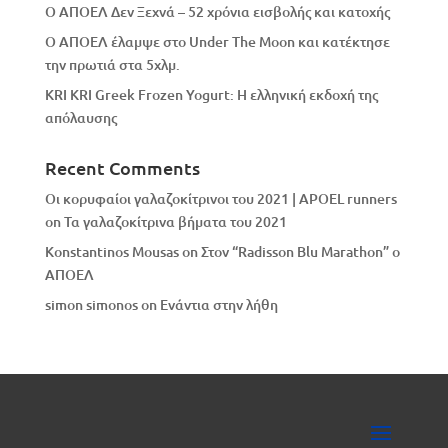
Ο ΑΠΟΕΛ Δεν Ξεχνά – 52 χρόνια εισβολής και κατοχής
Ο ΑΠΟΕΛ έλαμψε στο Under The Moon και κατέκτησε
την πρωτιά στα 5χλμ.
KRI KRI Greek Frozen Yogurt: Η ελληνική εκδοχή της
απόλαυσης
Recent Comments
Οι κορυφαίοι γαλαζοκίτρινοι του 2021 | APOEL runners
on
Τα γαλαζοκίτρινα βήματα του 2021
Konstantinos Mousas
on
Στον “Radisson Blu Marathon” ο
ΑΠΟΕΛ
simon simonos
on
Eνάντια στην λήθη