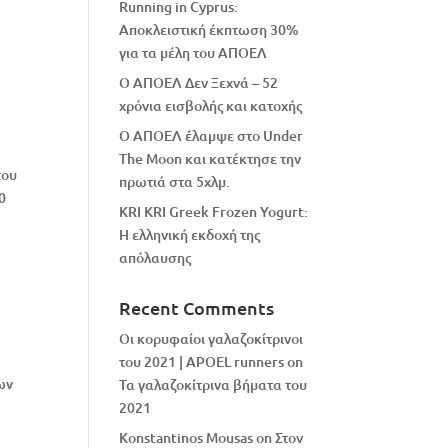
Running in Cyprus:
Αποκλειστική έκπτωση 30%
για τα μέλη του ΑΠΟΕΛ
Ο ΑΠΟΕΛ Δεν Ξεχνά – 52
χρόνια εισβολής και κατοχής
Ο ΑΠΟΕΛ έλαμψε στο Under
The Moon και κατέκτησε την
του
πρωτιά στα 5χλμ.
0
KRI KRI Greek Frozen Yogurt:
Η ελληνική εκδοχή της
απόλαυσης
Recent Comments
Οι κορυφαίοι γαλαζοκίτρινοι
του 2021 | APOEL runners
on
ων
Τα γαλαζοκίτρινα βήματα του
2021
Konstantinos Mousas
on
Στον