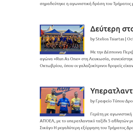
σημαδεύτηκε η αγωνιστική δράση του Τμήματος μ
Δεύτερη στ
by
Stelios Tsiartas
|
Oc
Με την Δέσποινα Περι
αγώνα «Run As One» στη Λευκωσία, συνεχίστηκ
Οκτωβρίου, όπου οι γαλαζοκίτρινοι δρομείς είχαν
Υπερατλαντι
by
Γραφείο Τύπου Δρ
Γεμάτη με αγωνιστική
ΑΠΟΕΛ, με το υπερατλαντικό ταξίδι 5 αθλητών μ
Σικάγο Η μεγαλύτερη εξόρμηση του Τμήματος Δρ