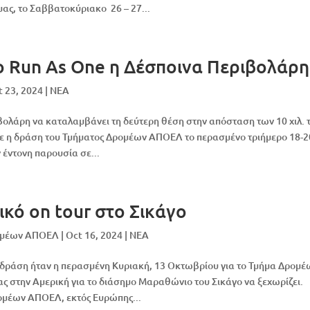
ας, το Σαββατοκύριακο 26 – 27...
ο Run As One η Δέσποινα Περιβολάρη
t 23, 2024
|
NEA
βολάρη να καταλαμβάνει τη δεύτερη θέση στην απόσταση των 10 χιλ. 
ε η δράση του Τμήματος Δρομέων ΑΠΟΕΛ το περασμένο τριήμερο 18-2
 έντονη παρουσία σε...
κό on tour στο Σικάγο
ομέων ΑΠΟΕΛ
|
Oct 16, 2024
|
NEA
 δράση ήταν η περασμένη Κυριακή, 13 Οκτωβρίου για το Τμήμα Δρομέ
ας στην Αμερική για το διάσημο Μαραθώνιο του Σικάγο να ξεχωρίζει.
ομέων ΑΠΟΕΛ, εκτός Ευρώπης...