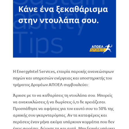
Η EnergyIntel Services, εταιρία παροχής ανανεώσιμων
πηγών και υπηρεσιών ενέργειας και υποστηρικτής του
τμήματος Δρομέων ΑΠΟΕΛ συμβουλεύει:
Άρχισε με το να καθαρίσεις τη ντουλάπα σου. Μπορείς
να ανακυκλώσεις ή να δωρίσεις ό,τι δε χρειάζεσαι.
Προσπάθησε να αφήσεις για τον εαυτό σου το 50% της
αρχικής σου γκαρνταρόμπας. Αν τα καταφέρεις και
περάσεις έναν μήνα ακόμα υπάρχουν κομμάτια που δεν
έχεις φορέσει, δώρισε τα και αυτά. Μην ξεχνάς υπάρχει