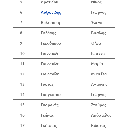
5
Αρσενίου
Νίκος
6
Αυξωνίδης
Γιώργος
7
Βολτιράκη
Έλενα
8
Γαλάνης
Βασίλης
9
Γεροδήμου
Όλγα
10
Γιαννούλη
Ιωάννα
11
Γιαννούλη
Μαρία
12
Γιαννούλη
Μιχαέλα
13
Γιώτας
Αντώνης
14
Γκαγκάρας
Γιώργος
15
Γκαρανές
Σταύρος
16
Γκέκας
Απόστολος
17
Γκέτσιος
Κώστας