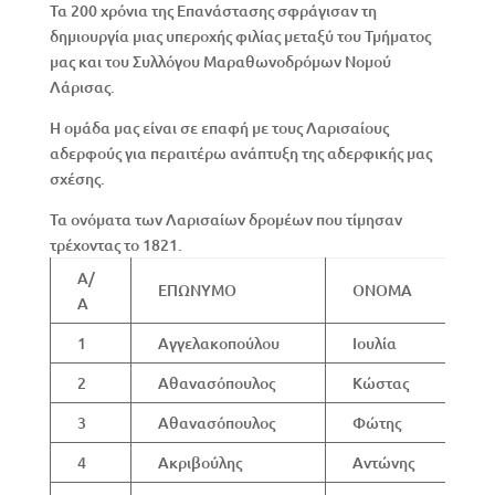
Τα 200 χρόνια της Επανάστασης σφράγισαν τη
δημιουργία μιας υπεροχής φιλίας μεταξύ του Τμήματος
μας και του Συλλόγου Μαραθωνοδρόμων Νομού
Λάρισας.
Η ομάδα μας είναι σε επαφή με τους Λαρισαίους
αδερφούς για περαιτέρω ανάπτυξη της αδερφικής μας
σχέσης.
Τα ονόματα των Λαρισαίων δρομέων που τίμησαν
τρέχοντας το 1821.
Α/
ΕΠΩΝΥΜΟ
ΟΝΟΜΑ
Α
1
Αγγελακοπούλου
Ιουλία
2
Αθανασόπουλος
Κώστας
3
Αθανασόπουλος
Φώτης
4
Ακριβούλης
Αντώνης