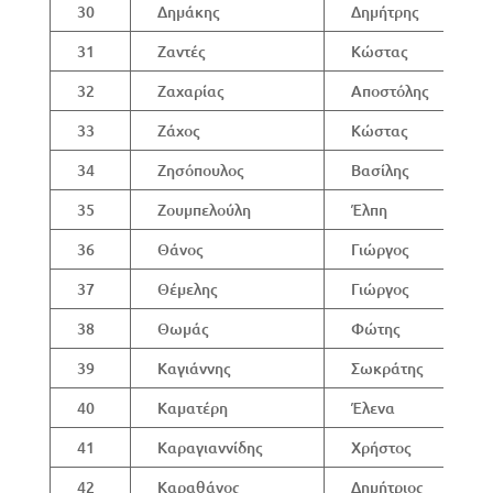
30
Δημάκης
Δημήτρης
31
Ζαντές
Κώστας
32
Ζαχαρίας
Αποστόλης
33
Ζάχος
Κώστας
34
Ζησόπουλος
Βασίλης
35
Ζουμπελούλη
Έλπη
36
Θάνος
Γιώργος
37
Θέμελης
Γιώργος
38
Θωμάς
Φώτης
39
Καγιάννης
Σωκράτης
40
Καματέρη
Έλενα
41
Καραγιαννίδης
Χρήστος
42
Καραθάνος
Δημήτριος