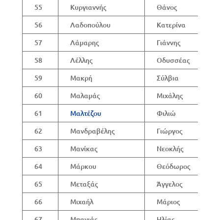
55
Κυργιαννής
Θάνος
56
Λαδοπούλου
Κατερίνα
57
Λάμαρης
Γιάννης
58
Λέλλης
Οδυσσέας
59
Μακρή
Σύλβια
60
Μαλαμάς
Μιχάλης
61
Μαλτέζου
Φιλιώ
62
Μανδραβέλης
Γιώργος
63
Μανίκας
Νεοκλής
64
Μάρκου
Θεόδωρος
65
Μεταξάς
Άγγελος
66
Μιχαήλ
Μάριος
67
Μπανιάς
Ηλίας