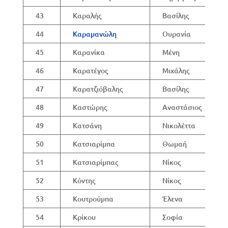
43
Καραλής
Βασίλης
44
Καραμανώλη
Ουρανία
45
Καρανίκα
Μένη
46
Καρατέγος
Μιχάλης
47
Καρατζιόβαλης
Βασίλης
48
Καστώρης
Αναστάσιος
49
Κατσάνη
Νικολέττα
50
Κατσιαρίμπα
Θωμαή
51
Κατσιαρίμπας
Νίκος
52
Κόντης
Νίκος
53
Κουτρούμπα
Έλενα
54
Κρίκου
Σοφία