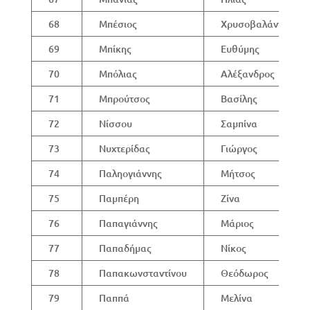
68
Μπέσιος
Χρυσοβαλάντης
69
Μπίκης
Ευθύμης
70
Μπόλιας
Αλέξανδρος
71
Μπρούτσος
Βασίλης
72
Νίσσου
Σαμπίνα
73
Νυχτερίδας
Γιώργος
74
Παληογιάννης
Μήτσος
75
Παμπέρη
Ζίνα
76
Παπαγιάννης
Μάριος
77
Παπαδήμας
Νίκος
78
Παπακωνσταντίνου
Θεόδωρος
79
Παππά
Μελίνα