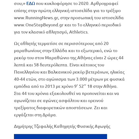
σου;»
ΕΔΩ
που κυκλοφόρησε το 2020. Αρθρογραφεί
επίσης στην πρώτη ελληνική ιστοσελίδα για το τρέξιμο
www.RunningNews.gr, στην προσωπική του ιστοσελίδα
www.OneStepBeyond.gr και το 1ο ελληνικό περιοδικό
για τον κλασικό αθλητισμό, Athletics.
Ως αθλητής τερματίσε σε περισσότερους από 20
μαραθωνίους στην Ελλάδα και το εξωτερικό, ενώ το
ρεκόρ του στον Μαραθώνιο της Αθήνας είναι 2 ώρες 44
λεπτά και 58 δευτερόλεπτα. Είναι κάτοχος του
Πανελληνίου και Βαλκανικού ρεκόρ βετεράνων, ηλικίας
40-44 ετών, στο αγώνισμα των 3.000 μέτρων με φυσικά
εμπόδια από το 2013 με χρόνο 9’ 52’’ 18 στην Αθήνα.
Στα 44 του χρόνια εξακολουθεί να προπονείται και να
αγωνίζεται σε αγώνες ασφάλτου και ορεινού
τρεξίματος διαφορετικών αποστάσεων. Ζει και
εργάζεται στη Δράμα.
Δημήτρης Τζεφαλής Καθηγητής Φυσικής Αγωγής