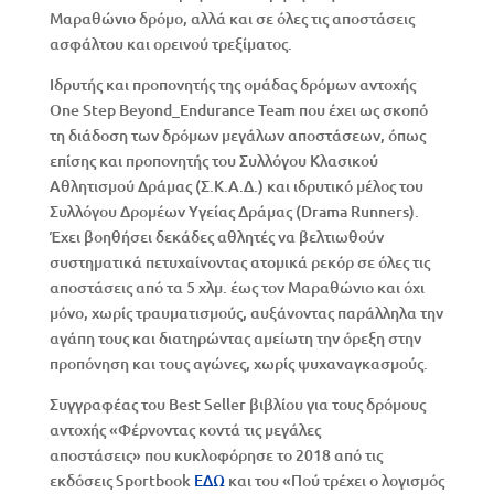
Μαραθώνιο δρόμο, αλλά και σε όλες τις αποστάσεις
ασφάλτου και ορεινού τρεξίματος.
Ιδρυτής και προπονητής της ομάδας δρόμων αντοχής
One Step Beyond_Endurance Team που έχει ως σκοπό
τη διάδοση των δρόμων μεγάλων αποστάσεων, όπως
επίσης και προπονητής του Συλλόγου Κλασικού
Αθλητισμού Δράμας (Σ.Κ.Α.Δ.) και ιδρυτικό μέλος του
Συλλόγου Δρομέων Υγείας Δράμας (Drama Runners).
Έχει βοηθήσει δεκάδες αθλητές να βελτιωθούν
συστηματικά πετυχαίνοντας ατομικά ρεκόρ σε όλες τις
αποστάσεις από τα 5 χλμ. έως τον Μαραθώνιο και όχι
μόνο, χωρίς τραυματισμούς, αυξάνοντας παράλληλα την
αγάπη τους και διατηρώντας αμείωτη την όρεξη στην
προπόνηση και τους αγώνες, χωρίς ψυχαναγκασμούς.
Συγγραφέας του Best Seller βιβλίου για τους δρόμους
αντοχής «Φέρνοντας κοντά τις μεγάλες
αποστάσεις» που κυκλοφόρησε το 2018 από τις
εκδόσεις Sportbook
ΕΔΩ
και του «Πού τρέχει ο λογισμός