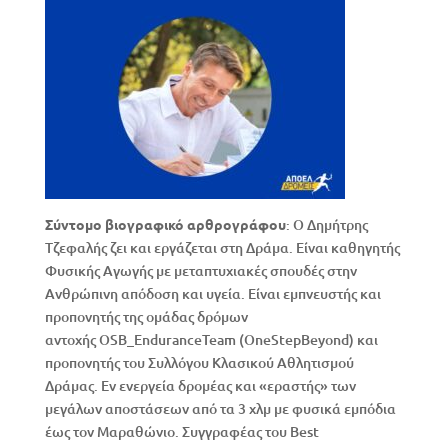
Σύντομο βιογραφικό αρθρογράφου
: Ο Δημήτρης
Τζεφαλής ζει και εργάζεται στη Δράμα. Είναι καθηγητής
Φυσικής Αγωγής με μεταπτυχιακές σπουδές στην
Ανθρώπινη απόδοση και υγεία. Είναι εμπνευστής και
προπονητής της ομάδας δρόμων
αντοχής OSB_EnduranceTeam (OneStepBeyond) και
προπονητής του Συλλόγου Κλασικού Αθλητισμού
Δράμας. Εν ενεργεία δρομέας και «εραστής» των
μεγάλων αποστάσεων από τα 3 χλμ με φυσικά εμπόδια
έως τον Μαραθώνιο. Συγγραφέας του Best