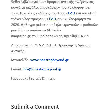
Sellerβιβλίου για τους δρόμους αντοχής «Φέρνοντας
κοντά τις μεγάλες αποστάσεις» που κυκλοφόρησε
το 2018 από τις εκδόσεις Sportbook
ΕΔΩ
και του «Πού
τρέχει ο λογισμός σου;»
ΕΔΩ
, που κυκλοφόρησε το
2020. Αρθογραφεί σε σειρά ηλεκτρονικών περιοδικών
μεταξύ των οποίων το Athletics
magazine.gr, το Runningnews.gr, την αθηΝΕΑ κ.ά.
Απόφοιτος Τ.Ε.Φ.Α.Α. Α.Π.Θ. Προπονητής Δρόμων
Αντοχής
Ιστοσελίδα:
www.onestepbeyond.gr
E-mail:
info@onestepbeyond.gr
Facebook : Tzefalis Dimitris
Submit a Comment