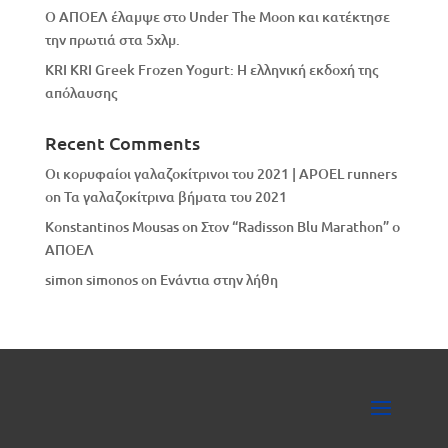
Ο ΑΠΟΕΛ έλαμψε στο Under The Moon και κατέκτησε
την πρωτιά στα 5χλμ.
KRI KRI Greek Frozen Yogurt: Η ελληνική εκδοχή της
απόλαυσης
Recent Comments
Οι κορυφαίοι γαλαζοκίτρινοι του 2021 | APOEL runners
on
Τα γαλαζοκίτρινα βήματα του 2021
Konstantinos Mousas
on
Στον “Radisson Blu Marathon” ο
ΑΠΟΕΛ
simon simonos
on
Eνάντια στην λήθη