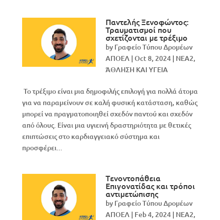
Παντελής Ξενοφώντος:
Τραυματισμοί που
σχετίζονται με τρέξιμο
by
Γραφείο Τύπου Δρομέων
ΑΠΟΕΛ
|
Oct 8, 2024
|
NEA2
,
ΆΘΛΗΣΗ ΚΑΙ ΥΓΕΙΑ
Το τρέξιμο είναι μια δημοφιλής επιλογή για πολλά άτομα
για να παραμείνουν σε καλή φυσική κατάσταση, καθώς
μπορεί να πραγματοποιηθεί σχεδόν παντού και σχεδόν
από όλους. Είναι μια υγιεινή δραστηριότητα με θετικές
επιπτώσεις στο καρδιαγγειακό σύστημα και
προσφέρει...
Tενοντοπάθεια
Eπιγονατίδας και τρόποι
αντιμετώπισης
by
Γραφείο Τύπου Δρομέων
ΑΠΟΕΛ
|
Feb 4, 2024
|
NEA2
,