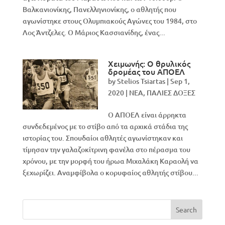
Βαλκανιονίκης, Πανελληνιονίκης, ο αθλητής που
αγωνίστηκε στους Ολυμπιακούς Αγώνες του 1984, στο
Λος Άντζελες. Ο Μάριος Κασσιανίδης, ένας...
Χειμωνής: Ο θρυλικός
δρομέας του ΑΠΟΕΛ
by
Stelios Tsiartas
|
Sep 1,
2020
|
NEA
,
ΠΑΛΙΕΣ ΔΟΞΕΣ
Ο ΑΠΟΕΛ είναι άρρηκτα
συνδεδεμένος με το στίβο από τα αρχικά στάδια της
ιστορίας του. Σπουδαίοι αθλητές αγωνίστηκαν και
τίμησαν την γαλαζοκίτρινη φανέλα στο πέρασμα του
χρόνου, με την μορφή του ήρωα Μιχαλάκη Καραολή να
ξεχωρίζει. Αναμφίβολα ο κορυφαίος αθλητής στίβου...