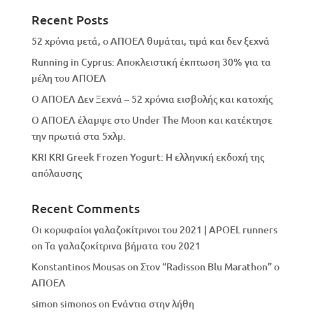
Recent Posts
52 χρόνια μετά, ο ΑΠΟΕΛ θυμάται, τιμά και δεν ξεχνά
Running in Cyprus: Αποκλειστική έκπτωση 30% για τα
μέλη του ΑΠΟΕΛ
Ο ΑΠΟΕΛ Δεν Ξεχνά – 52 χρόνια εισβολής και κατοχής
Ο ΑΠΟΕΛ έλαμψε στο Under The Moon και κατέκτησε
την πρωτιά στα 5χλμ.
KRI KRI Greek Frozen Yogurt: Η ελληνική εκδοχή της
απόλαυσης
Recent Comments
Οι κορυφαίοι γαλαζοκίτρινοι του 2021 | APOEL runners
on
Τα γαλαζοκίτρινα βήματα του 2021
Konstantinos Mousas
on
Στον “Radisson Blu Marathon” ο
ΑΠΟΕΛ
simon simonos
on
Eνάντια στην λήθη