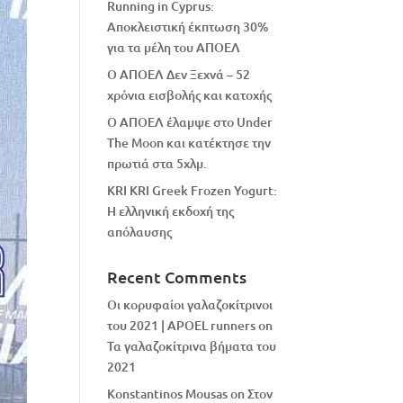
Running in Cyprus:
Αποκλειστική έκπτωση 30%
για τα μέλη του ΑΠΟΕΛ
Ο ΑΠΟΕΛ Δεν Ξεχνά – 52
χρόνια εισβολής και κατοχής
Ο ΑΠΟΕΛ έλαμψε στο Under
The Moon και κατέκτησε την
πρωτιά στα 5χλμ.
KRI KRI Greek Frozen Yogurt:
Η ελληνική εκδοχή της
απόλαυσης
Recent Comments
Οι κορυφαίοι γαλαζοκίτρινοι
του 2021 | APOEL runners
on
Τα γαλαζοκίτρινα βήματα του
2021
Konstantinos Mousas
on
Στον