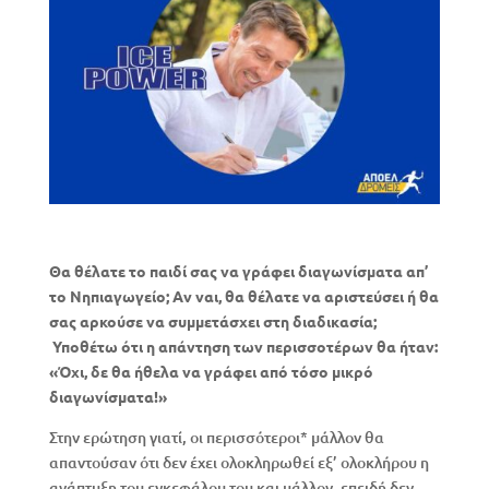
Θα θέλατε το παιδί σας να γράφει διαγωνίσματα απ’
το Νηπιαγωγείο; Αν ναι, θα θέλατε να αριστεύσει ή θα
σας αρκούσε να συμμετάσχει στη διαδικασία;
Υποθέτω ότι η απάντηση των περισσοτέρων θα ήταν:
«Όχι, δε θα ήθελα να γράφει από τόσο μικρό
διαγωνίσματα!»
Στην ερώτηση γιατί, οι περισσότεροι* μάλλον θα
απαντούσαν ότι δεν έχει ολοκληρωθεί εξ’ ολοκλήρου η
ανάπτυξη του εγκεφάλου του και μάλλον, επειδή δεν