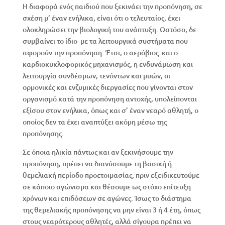
Η διαφορά ενός παιδιού που ξεκινάει την προπόνηση, σε
σχέση μ’ έναν ενήλικα, είναι ότι ο τελευταίος, έχει
ολοκληρώσει την βιολογική του ανάπτυξη. Ωστόσο, δε
συμβαίνει το ίδιο με τα λειτουργικά συστήματα που
αφορούν την προπόνηση. Έτσι, ο αερόβιος και ο
καρδιοκυκλοφορικός μηχανισμός, η ενδυνάμωση και
λειτουργία συνδέσμων, τενόντων και μυών, οι
ορμονικές και ενζυμικές διεργασίες που γίνονται στον
οργανισμό κατά την προπόνηση αντοχής, υπολείπονται
εξίσου στον ενήλικα, όπως και σ’ έναν νεαρό αθλητή, ο
οποίος δεν τα έχει αναπτύξει ακόμη μέσω της
προπόνησης.
Σε όποια ηλικία πάντως και αν ξεκινήσουμε την
προπόνηση, πρέπει να διανύσουμε τη βασική ή
θεμελιακή περίοδο προετοιμασίας, πριν εξειδικευτούμε
σε κάποιο αγώνισμα και θέσουμε ως στόχο επίτευξη
χρόνων και επιδόσεων σε αγώνες. Ίσως το διάστημα
της θεμελιακής προπόνησης να μην είναι 3 ή 4 έτη, όπως
στους νεαρότερους αθλητές, αλλά σίγουρα πρέπει να