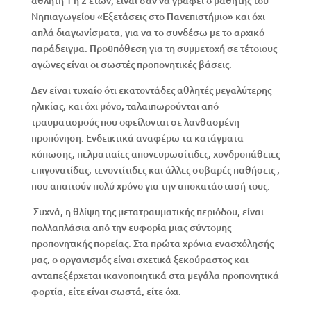
αθλητή 1 ή 2 ετών, είναι σαν να γράφει ο μαθητής του
Νηπιαγωγείου «Εξετάσεις στο Πανεπιστήμιο» και όχι
απλά διαγωνίσματα, για να το συνδέσω με το αρχικό
παράδειγμα. Προϋπόθεση για τη συμμετοχή σε τέτοιους
αγώνες είναι οι σωστές προπονητικές βάσεις.
Δεν είναι τυχαίο ότι εκατοντάδες αθλητές μεγαλύτερης
ηλικίας, και όχι μόνο, ταλαιπωρούνται από
τραυματισμούς που οφείλονται σε λανθασμένη
προπόνηση. Ενδεικτικά αναφέρω τα κατάγματα
κόπωσης, πελματιαίες απονευρωσίτιδες, χονδροπάθειες
επιγονατίδας, τενοντίτιδες και άλλες σοβαρές παθήσεις ,
που απαιτούν πολύ χρόνο για την αποκατάστασή τους.
Συχνά, η θλίψη της μετατραυματικής περιόδου, είναι
πολλαπλάσια από την ευφορία μιας σύντομης
προπονητικής πορείας. Στα πρώτα χρόνια ενασχόλησής
μας, ο οργανισμός είναι σχετικά ξεκούραστος και
ανταπεξέρχεται ικανοποιητικά στα μεγάλα προπονητικά
φορτία, είτε είναι σωστά, είτε όχι.