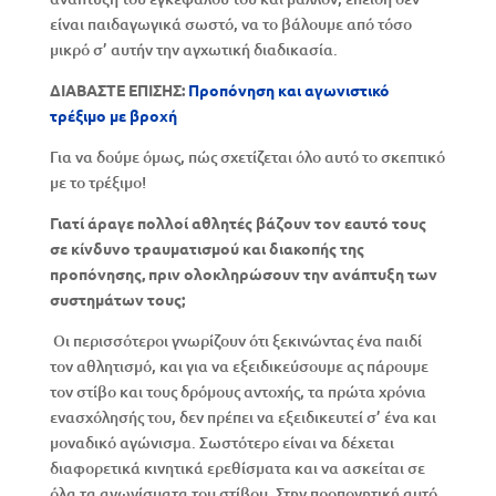
είναι παιδαγωγικά σωστό, να το βάλουμε από τόσο
μικρό σ’ αυτήν την αγχωτική διαδικασία.
ΔΙΑΒΑΣΤΕ ΕΠΙΣΗΣ:
Προπόνηση και αγωνιστικό
τρέξιμο με βροχή
Για να δούμε όμως, πώς σχετίζεται όλο αυτό το σκεπτικό
με το τρέξιμο!
Γιατί άραγε πολλοί αθλητές βάζουν τον εαυτό τους
σε κίνδυνο τραυματισμού και διακοπής της
προπόνησης, πριν ολοκληρώσουν την ανάπτυξη των
συστημάτων τους;
Οι περισσότεροι γνωρίζουν ότι ξεκινώντας ένα παιδί
τον αθλητισμό, και για να εξειδικεύσουμε ας πάρουμε
τον στίβο και τους δρόμους αντοχής, τα πρώτα χρόνια
ενασχόλησής του, δεν πρέπει να εξειδικευτεί σ’ ένα και
μοναδικό αγώνισμα. Σωστότερο είναι να δέχεται
διαφορετικά κινητικά ερεθίσματα και να ασκείται σε
όλα τα αγωνίσματα του στίβου. Στην προπονητική αυτό