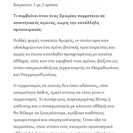
διαρκέσει 1 με 2 χρόνια.
Τι συμβαίνει όταν ένας δρομέας συμμετέχει σε
απαιτητικούς αγώνες, χωρίς την κατάλληλη
προετοιμασία;
Πολλές φορές συναντώ δρομείς, οι οποίοι πριν καν
ολοκληρώσουν ένα χρόνο βασικής προετοιμασίας και
χωρίς να έχουν ασχοληθεί προηγουμένως με κανένα
άθλημα, ούτε καν στα εφηβικά τους χρόνια, βάζουν ως
στόχο υπεραισιόδοξους τερματισμούς σε Μαραθωνίους
και Υπερμαραθωνίους.
Ο τερματισμός σε αυτούς δεν είναι αδύνατος, ούτε
απαραίτητα λάθος, αρκεί στόχος να είναι μόνο ο
τερματισμός. Το κυνήγι μιας συγκεκριμένης θέσης ή
επίδοσης και ο συναγωνισμός με κάποιον αθλητή που
θα θέλαμε να ξεπεράσουμε, κρύβουν κινδύνους
τραυματισμού και υπερπροπόνησης. Όταν όλα τα
παραπάνω, είναι στόχοι ενός «νεαρού» προπονητικά