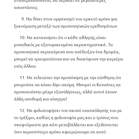
σταθεροποιούνται, να περνάει σε μεγαλύτερες
αποστάσεις.
9. Να δίνει στον οργανισμό του αρκετό χρόνο για
ξεκούραση μεταξύ των προπονητικών ερεθισμάτων.
10. Να κατανοήσει ότι ο κάθε αθλητής είναι
μοναδικός με εξατομικευμένα χαρακτηριστικά. Τα
προπονητικά περιεχόμενα που ανέδειξαν ένα δρομέα,
μπορεί να τραυματίσουν και να διακόψουν την καριέρα
ενός άλλου.
11. Να τελειώνει την προπόνηση με την αίσθηση ότι
μπορούσε να κάνει λίγο ακόμη. Μπορεί οι Κενυάτες να
προπονούνται μέχρι εξαντλήσεως, αλλά αυτοί έχουν
άλλη υποδομή και κίνητρα!
12. Να φιλοσοφήσει τον σκοπό ενασχόλησής του με
το τρέξιμο, καθώς η φιλοσοφία μας και ο τρόπος που
σκεφτόμαστε για κάτι μεταβάλλεται και εξελίσσεται
όσο περισσότερο χρόνο αφιερώνουμε σε αυτό.