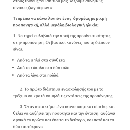
στους τοίχους του σπιτιού μας βάζουμε συνήθως
πίνακες ζωγράφων.»
Τι πρέπει να κάνει λοιπόν ένας δρομέας με μικρή
προπονητική, αλλά μεγάλη βιολογική ηλικία;
1. Να τηρεί ευλαβικά την αρχή της προοδευτικότητας
στην προπόνηση. Οι βασικοί κανόνες που τη διέπουν
είναι:
Από τα απλά στα σύνθετα
Από τα εύκολα στα δύσκολα
Από τα λίγα στα πολλά
2. Το πρώτο διάστημα ενασχόλησής του με το
τρέξιμο να κρατά χαμηλά τις εντάσεις της προπόνησης.
3. Όταν κατακτήσει ένα ικανοποιητικό επίπεδο, και
θέλει να αυξήσει την ποσότητα και την ένταση, αυξάνει
αρχικά το πρώτο και έπειτα το δεύτερο, και ποτέ και τα
δύο ταυτόχρονα.