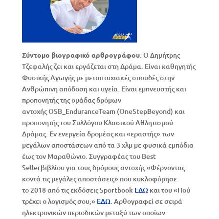
Σύντομο βιογραφικό αρθρογράφου
: Ο Δημήτρης
Τζεφαλής ζει και εργάζεται στη Δράμα. Είναι καθηγητής
Φυσικής Αγωγής με μεταπτυχιακές σπουδές στην
Ανθρώπινη απόδοση και υγεία. Είναι εμπνευστής και
προπονητής της ομάδας δρόμων
αντοχής OSB_EnduranceTeam (OneStepBeyond) και
προπονητής του Συλλόγου Κλασικού Αθλητισμού
Δράμας. Εν ενεργεία δρομέας και «εραστής» των
μεγάλων αποστάσεων από τα 3 χλμ με φυσικά εμπόδια
έως τον Μαραθώνιο. Συγγραφέας του Best
Sellerβιβλίου για τους δρόμους αντοχής «Φέρνοντας
κοντά τις μεγάλες αποστάσεις» που κυκλοφόρησε
το 2018 από τις εκδόσεις Sportbook
ΕΔΩ
και του «Πού
τρέχει ο λογισμός σου;»
ΕΔΩ
. Αρθογραφεί σε σειρά
ηλεκτρονικών περιοδικών μεταξύ των οποίων