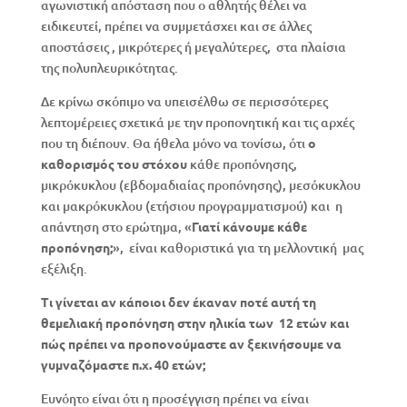
αγωνιστική απόσταση που ο αθλητής θέλει να
ειδικευτεί, πρέπει να συμμετάσχει και σε άλλες
αποστάσεις , μικρότερες ή μεγαλύτερες, στα πλαίσια
της πολυπλευρικότητας.
Δε κρίνω σκόπιμο να υπεισέλθω σε περισσότερες
λεπτομέρειες σχετικά με την προπονητική και τις αρχές
που τη διέπουν. Θα ήθελα μόνο να τονίσω, ότι
ο
καθορισμός του στόχου
κάθε προπόνησης,
μικρόκυκλου (εβδομαδιαίας προπόνησης), μεσόκυκλου
και μακρόκυκλου (ετήσιου προγραμματισμού) και η
απάντηση στο ερώτημα, «
Γιατί
κάνουμε κάθε
προπόνηση;
», είναι καθοριστικά για τη μελλοντική μας
εξέλιξη.
Τι γίνεται αν κάποιοι δεν έκαναν ποτέ αυτή τη
θεμελιακή προπόνηση στην ηλικία των 12 ετών και
πώς πρέπει να προπονούμαστε αν ξεκινήσουμε να
γυμναζόμαστε π.χ. 40 ετών;
Ευνόητο είναι ότι η προσέγγιση πρέπει να είναι