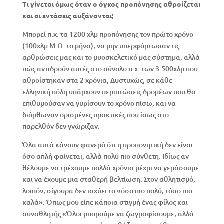
Τι γίνεται όμως όταν ο όγκος προπόνησης αθροίζεται
και οι εντάσεις αυξάνονται;
Μπορεί π.χ. τα 1200 χλμ προπόνησης τον πρώτο χρόνο
(100χλμ Μ.Ο. το μήνα), να μην υπερφόρτωσαν τις
αρθρώσεις μας και το μυοσκελετικό μας σύστημα, αλλά
πώς αντιδρούν αυτές στο σύνολο π.χ. των 3.500χλμ που
αθροίστηκαν στα 2 χρόνια; Δυστυχώς, σε κάθε
ελληνική πόλη υπάρχουν περιπτώσεις δρομέων που θα
επιθυμούσαν να γυρίσουν το χρόνο πίσω, και να
διόρθωναν ορισμένες πρακτικές που ίσως στο
παρελθόν δεν γνώριζαν.
Όλα αυτά κάνουν φανερό ότι η προπονητική δεν είναι
όσο απλή φαίνεται, αλλά πολύ πιο σύνθετη. Ιδίως αν
θέλουμε να τρέχουμε πολλά χρόνια μέχρι να γεράσουμε
και να έχουμε μια σταθερή βελτίωση. Στον αθλητισμό,
λοιπόν, σίγουρα δεν ισχύει το «όσο πιο πολύ, τόσο πιο
καλά». Όπως μου είπε κάποια στιγμή ένας φίλος και
συναθλητής «Όλοι μπορούμε να ζωγραφίσουμε, αλλά