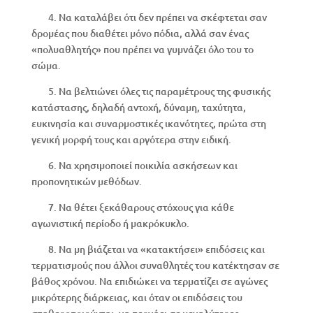
4. Να καταλάβει ότι δεν πρέπει να σκέφτεται σαν
δρομέας που διαθέτει μόνο πόδια, αλλά σαν ένας
«πολυαθλητής» που πρέπει να γυμνάζει όλο του το
σώμα.
5. Να βελτιώνει όλες τις παραμέτρους της φυσικής
κατάστασης, δηλαδή αντοχή, δύναμη, ταχύτητα,
ευκινησία και συναρμοστικές ικανότητες, πρώτα στη
γενική μορφή τους και αργότερα στην ειδική.
6. Να χρησιμοποιεί ποικιλία ασκήσεων και
προπονητικών μεθόδων.
7. Να θέτει ξεκάθαρους στόχους για κάθε
αγωνιστική περίοδο ή μακρόκυκλο.
8. Να μη βιάζεται να «κατακτήσει» επιδόσεις και
τερματισμούς που άλλοι συναθλητές του κατέκτησαν σε
βάθος χρόνου. Να επιδιώκει να τερματίζει σε αγώνες
μικρότερης διάρκειας, και όταν οι επιδόσεις του