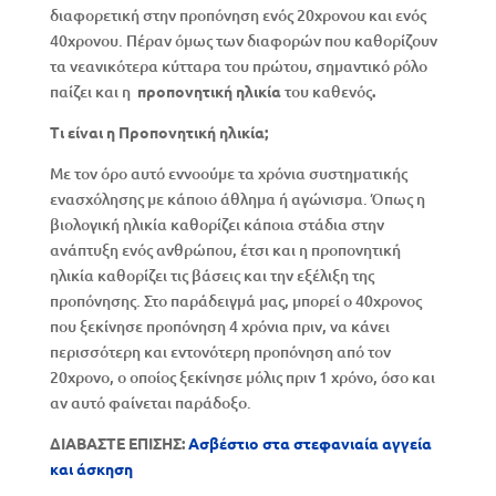
διαφορετική στην προπόνηση ενός 20χρονου και ενός
40χρονου. Πέραν όμως των διαφορών που καθορίζουν
τα νεανικότερα κύτταρα του πρώτου, σημαντικό ρόλο
παίζει και η
προπονητική ηλικία
του καθενός
.
Τι είναι η Προπονητική ηλικία;
Με τον όρο αυτό εννοούμε τα χρόνια συστηματικής
ενασχόλησης με κάποιο άθλημα ή αγώνισμα. Όπως η
βιολογική ηλικία καθορίζει κάποια στάδια στην
ανάπτυξη ενός ανθρώπου, έτσι και η προπονητική
ηλικία καθορίζει τις βάσεις και την εξέλιξη της
προπόνησης. Στο παράδειγμά μας, μπορεί ο 40χρονος
που ξεκίνησε προπόνηση 4 χρόνια πριν, να κάνει
περισσότερη και εντονότερη προπόνηση από τον
20χρονο, ο οποίος ξεκίνησε μόλις πριν 1 χρόνο, όσο και
αν αυτό φαίνεται παράδοξο.
ΔΙΑΒΑΣΤΕ ΕΠΙΣΗΣ:
Aσβέστιο στα στεφανιαία αγγεία
και άσκηση