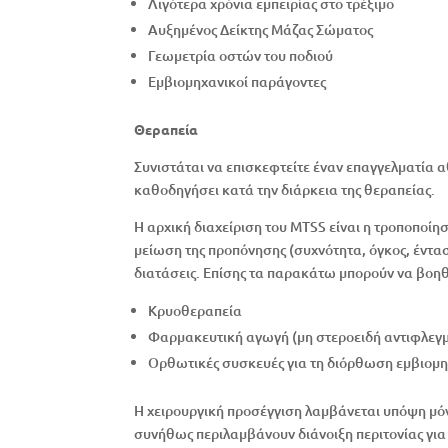
Λιγότερα χρόνια εμπειρίας στο τρέξιμο
Αυξημένος Δείκτης Μάζας Σώματος
Γεωμετρία οστών του ποδιού
Εμβιομηχανικοί παράγοντες
Θεραπεία
Συνιστάται να επισκεφτείτε έναν επαγγελματία αθ
καθοδηγήσει κατά την διάρκεια της θεραπείας.
Η αρχική διαχείριση του MTSS είναι η τροποπο
μείωση της προπόνησης (συχνότητα, όγκος, έντασ
διατάσεις. Επίσης τα παρακάτω μπορούν να βο
Κρυοθεραπεία
Φαρμακευτική αγωγή (μη στεροειδή αντιφλεγ
Ορθωτικές συσκευές για τη διόρθωση εμβιο
Η χειρουργική προσέγγιση λαμβάνεται υπόψη μόν
συνήθως περιλαμβάνουν διάνοιξη περιτονίας γι