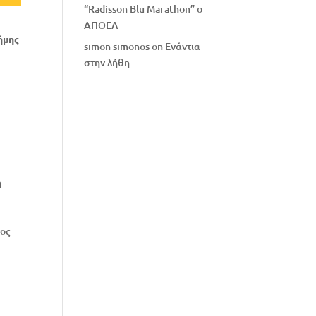
“Radisson Blu Marathon” ο
ΑΠΟΕΛ
ήμης
simon simonos
on
Eνάντια
στην λήθη
η
νος