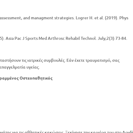
, assessment, and managment strategies. Logrer H. et al. (2019). Phys
15). Asia Pac J Sports Med Arthrosc Rehabil Technol. July;2(3):73-84.
αταστήσουν τις ιατρικές συμβουλές. Εάν έχετε τραυματισμό, σας
επαγγελματία υγείας.
εγραμμένος Οστεοπαθητικός
γάτης για τις αθλητικές κακώσεις. Ξεκίνησε την καριέρα του στο Λονδ