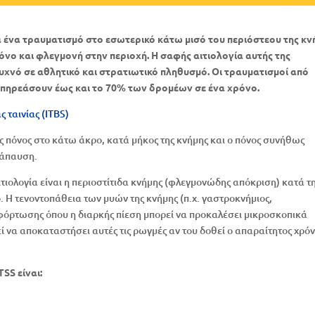
α ένα τραυματισμό στο εσωτερικό κάτω μισό του περιόστεου της κν
όνο και φλεγμονή στην περιοχή. Η σαφής αιτιολογία αυτής της
υχνό σε αθλητικό και στρατιωτικό πληθυσμό. Οι τραυματισμοί από
πηρεάσουν έως και το 70% των δρομέων σε ένα χρόνο.
 ταινίας (ITBS)
ος πόνος στο κάτω άκρο, κατά μήκος της κνήμης και ο πόνος συνήθως
νάπαυση.
αιτιολογία είναι η περιοστίτιδα κνήμης (φλεγμονώδης απόκριση) κατά τ
 Η τενοντοπάθεια των μυών της κνήμης (π.χ. γαστροκνήμιος,
φόρτωσης όπου η διαρκής πίεση μπορεί να προκαλέσει μικροσκοπικά
 να αποκαταστήσει αυτές τις ρωγμές αν του δοθεί ο απαραίτητος χρό
SS είναι: