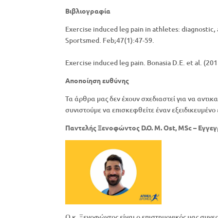
Βιβλιογραφία
Exercise induced leg pain in athletes: diagnostic
Sportsmed. Feb;47(1):47-59.
Exercise induced leg pain. Bonasia D.E. et al. (20
Αποποίηση ευθύνης
Τα άρθρα μας δεν έχουν σχεδιαστεί για να αντικ
συνιστούμε να επισκεφθείτε έναν εξειδικευμένο 
Παντελής Ξενοφώντος D.O. M. Ost, MSc – Εγγ
Ο κ. Ξενοφώντος είναι ο επιστημονικός μας συνερ