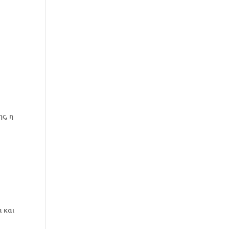
ς, η
α και