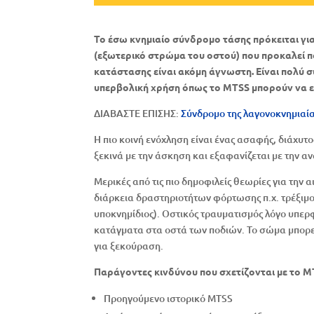
Το έσω κνημιαίο σύνδρομο τάσης πρόκειται γι
(εξωτερικό στρώμα του οστού) που προκαλεί π
κατάστασης είναι ακόμη άγνωστη. Είναι πολύ σ
υπερβολική χρήση όπως το MTSS μπορούν να ε
ΔΙΑΒΑΣΤΕ ΕΠΙΣΗΣ:
Σύνδρομο της λαγονοκνημιαίας
Η πιο κοινή ενόχληση είναι ένας ασαφής, διάχυτ
ξεκινά με την άσκηση και εξαφανίζεται με την α
Μερικές από τις πιο δημοφιλείς θεωρίες για την 
διάρκεια δραστηριοτήτων φόρτωσης π.χ. τρέξιμο.
υποκνημίδιος). Οστικός τραυματισμός λόγο υπερ
κατάγματα στα οστά των ποδιών. Το σώμα μπορεί
για ξεκούραση.
Παράγοντες κινδύνου που σχετίζονται με το MT
Προηγούμενο ιστορικό MTSS