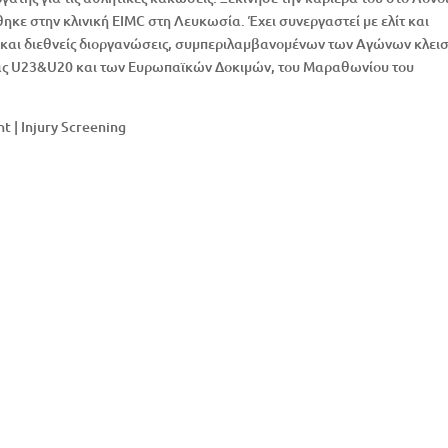
κε στην κλινική EIMC στη Λευκωσία. Έχει συνεργαστεί με ελίτ και
ς και διεθνείς διοργανώσεις, συμπεριλαμβανομένων των Αγώνων κλει
ας U23&U20 και των Ευρωπαϊκών Δοκιμών, του Μαραθωνίου του
t | Injury Screening
8