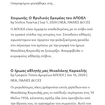
Ονησιφόρου γεννήθηκε στη...
Χειμωνής: Ο θρυλικός δρομέας του ΑΠΟΕΛ
by
Stelios Tsiartas
|
Sep 1, 2020
|
NEA
,
ΠΑΛΙΕΣ ΔΟΞΕΣ
Ο ΑΠΟΕΛ είναι άρρηκτα συνδεδεμένος με το στίβο από
τα αρχικά στάδια της ιστορίας του. Σπουδαίοι αθλητές
αγωνίστηκαν και τίμησαν την γαλαζοκίτρινη φανέλα
στο πέρασμα του χρόνου, με την μορφή του ήρωα
Μιχαλάκη Καραολή να ξεχωρίζει. Αναμφίβολα ο
κορυφαίος αθλητής στίβου...
Ο ήρωας αθλητής μας Μιχαλάκης Καραολής
by
Γραφείο Τύπου Δρομέων ΑΠΟΕΛ
|
Jun 16, 2020
|
NEA
,
ΠΑΛΙΕΣ ΔΟΞΕΣ
Οι μεγαλύτερες νίκες γράφονται εκτός γηπέδων και ο
Μιχαλάκης Καραολής μας το απέδειξε περίτρανα στις 10
Μαΐου 1956, κάνοντας πράξη όλα όσα πρεσβεύει από
την ίδρυση του, το αγαπημένο του σωματείο. Αυτό τον