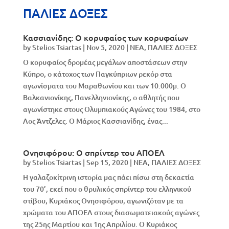
ΠΑΛΙΕΣ ΔΟΞΕΣ
Κασσιανίδης: Ο κορυφαίος των κορυφαίων
by
Stelios Tsiartas
|
Nov 5, 2020
|
NEA
,
ΠΑΛΙΕΣ ΔΟΞΕΣ
Ο κορυφαίος δρομέας μεγάλων αποστάσεων στην
Κύπρο, ο κάτοχος των Παγκύπριων ρεκόρ στα
αγωνίσματα του Μαραθωνίου και των 10.000μ. Ο
Βαλκανιονίκης, Πανελληνιονίκης, ο αθλητής που
αγωνίστηκε στους Ολυμπιακούς Αγώνες του 1984, στο
Λος Άντζελες. Ο Μάριος Κασσιανίδης, ένας...
Ονησιφόρου: Ο σπρίντερ του ΑΠΟΕΛ
by
Stelios Tsiartas
|
Sep 15, 2020
|
NEA
,
ΠΑΛΙΕΣ ΔΟΞΕΣ
Η γαλαζοκίτρινη ιστορία μας πάει πίσω στη δεκαετία
του 70’, εκεί που ο θρυλικός σπρίντερ του ελληνικού
στίβου, Κυριάκος Ονησιφόρου, αγωνιζόταν με τα
χρώματα του ΑΠΟΕΛ στους διασωματειακούς αγώνες
της 25ης Μαρτίου και 1ης Απριλίου. Ο Κυριάκος